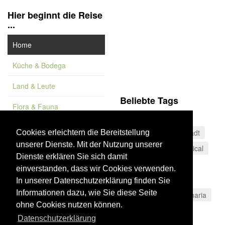
Hier beginnt die Reise
...
Home
Küche & Bodega
Land & Leute
Beliebte Tags
Flora & Fauna
Museum
Feature
Sierra Nevada
Stadt
Cookies erleichtern die Bereitstellung
unserer Dienste. Mit der Nutzung unserer
Vademekum
Oliven
Costa Tropical
Dienste erklären Sie sich damit
Weltkulturerbe
einverstanden, dass wir Cookies verwenden.
Sierras Subbéticas
In unserer Datenschutzerklärung finden Sie
Informationen dazu, wie Sie diese Seite
Olivenöl
Gran Canaria
ohne Cookies nutzen können.
Blaue Flagge
Datenschutzerklärung