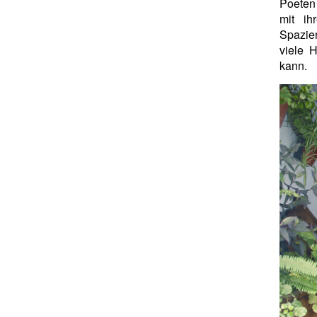
Poete
mit ih
Spazie
viele 
kann.