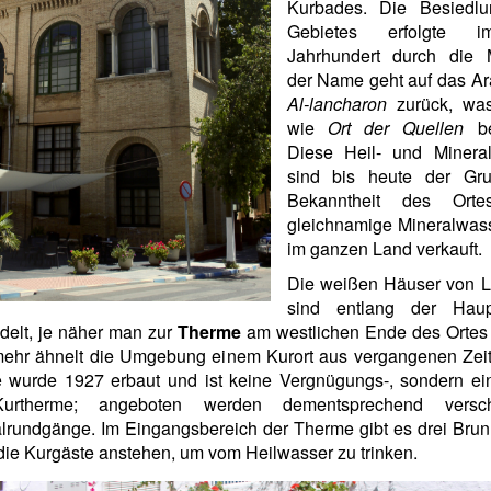
Kurbades. Die Besiedl
Gebietes erfolgte 
Jahrhundert durch die 
der Name geht auf das Ar
Al-lancharon
zurück, was
wie
Ort der Quellen
be
Diese Heil- und Mineral
sind bis heute der Gr
Bekanntheit des Orte
gleichnamige Mineralwass
im ganzen Land verkauft.
Die weißen Häuser von L
sind entlang der Haup
delt, je näher man zur
Therme
am westlichen Ende des Ortes
ehr ähnelt die Umgebung einem Kurort aus vergangenen Zeit
 wurde 1927 erbaut und ist keine Vergnügungs-, sondern ein
urtherme; angeboten werden dementsprechend versch
lrundgänge. Im Eingangsbereich der Therme gibt es drei Brun
ie Kurgäste anstehen, um vom Heilwasser zu trinken.