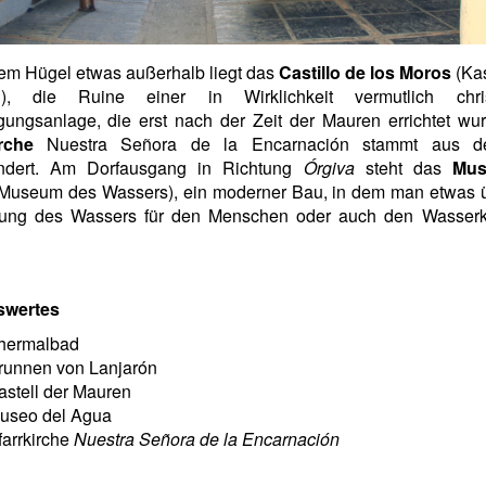
em Hügel etwas außerhalb liegt das
Castillo de los Moros
(Kas
), die Ruine einer in Wirklichkeit vermutlich chris
gungsanlage, die erst nach der Zeit der Mauren errichtet wu
rche
Nuestra Señora de la Encarnación stammt aus d
ndert. Am Dorfausgang in Richtung
Órgiva
steht das
Mus
Museum des Wassers), ein moderner Bau, in dem man etwas ü
ung des Wassers für den Menschen oder auch den Wasserkr
swertes
hermalbad
runnen von Lanjarón
astell der Mauren
useo del Agua
farrkirche
Nuestra Señora de la Encarnación