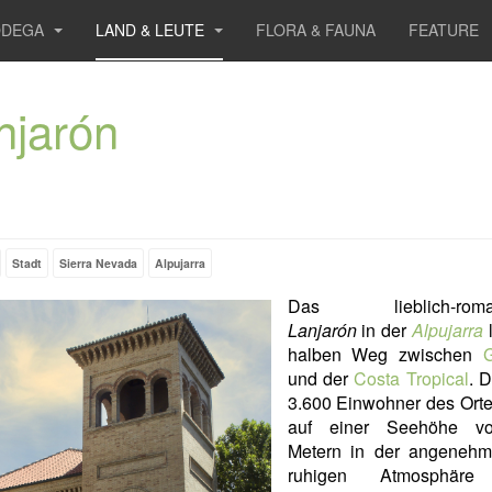
ODEGA
LAND & LEUTE
FLORA & FAUNA
FEATURE
njarón
Stadt
Sierra Nevada
Alpujarra
Das lieblich-roman
Lanjarón
in der
Alpujarra
l
halben Weg zwischen
und der
Costa Tropical
. 
3.600 Einwohner des Orte
auf einer Seehöhe v
Metern in der angeneh
ruhigen Atmosphäre