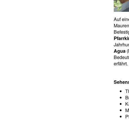
Auf ein
Mauren
Befesti
Pfarrki
Jahrhu
Agua
(
Bedeut
erfährt.
Sehen
T
B
K
M
P