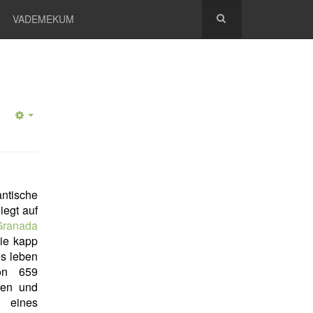
VADEMEKUM
tische
iegt auf
Granada
Die kapp
s leben
on 659
men und
 eines