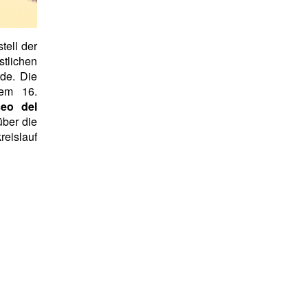
tell der
tlichen
rde. Die
em 16.
eo del
ber die
eislauf