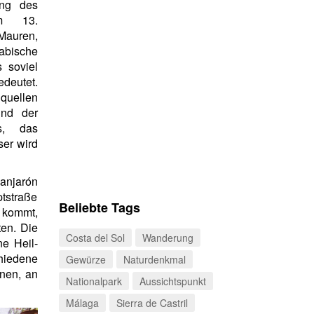
ung des
im 13.
Mauren,
abische
 soviel
deutet.
quellen
und der
s, das
er wird
anjarón
tstraße
Beliebte Tags
 kommt,
en. Die
Costa del Sol
Wanderung
e Heil-
iedene
Gewürze
Naturdenkmal
nen, an
Nationalpark
Aussichtspunkt
Málaga
Sierra de Castril