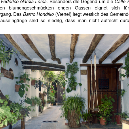
n
Federico García Lorca
. Besonders die Gegend um die
Calle 
ren blumengeschmückten engen Gassen eignet sich fü
rgang. Das
Barrio Hondillo
(Viertel) liegt westlich des Gemein
Hauseingänge sind so niedrig, dass man nicht aufrecht dur