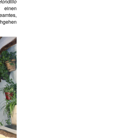
Hondillo
r einen
deamtes,
chgehen