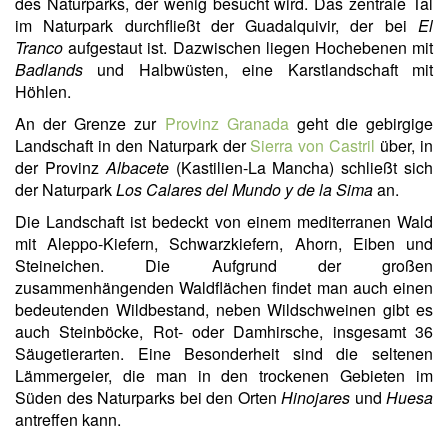
des Naturparks, der wenig besucht wird. Das zentrale Tal
im Naturpark durchfließt der Guadalquivir, der bei
El
Tranco
aufgestaut ist. Dazwischen liegen Hochebenen mit
Badlands
und Halbwüsten, eine Karstlandschaft mit
Höhlen.
An der Grenze zur
Provinz Granada
geht die gebirgige
Landschaft in den Naturpark der
Sierra von Castril
über, in
der Provinz
Albacete
(Kastilien-La Mancha) schließt sich
der Naturpark
Los Calares del Mundo y de la Sima
an.
Die Landschaft ist bedeckt von einem mediterranen Wald
mit Aleppo-Kiefern, Schwarzkiefern, Ahorn, Eiben und
Steineichen. Die Aufgrund der großen
zusammenhängenden Waldflächen findet man auch einen
bedeutenden Wildbestand, neben Wildschweinen gibt es
auch Steinböcke, Rot- oder Damhirsche, insgesamt 36
Säugetierarten. Eine Besonderheit sind die seltenen
Lämmergeier, die man in den trockenen Gebieten im
Süden des Naturparks bei den Orten
Hinojares
und
Huesa
antreffen kann.