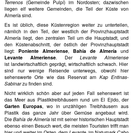
Terrenos
(Gemeinde Pulpí) im Nordosten; dazwischen
liegen elf weitere Gemeinden, die Teil der Küste von
Almería sind.
Es ist üblich, diese Küstenregion weiter zu unterteilen,
nämlich in den Teil, der westlich der Provinzhauptstadt
Almería liegt, den zentralen Teil um die Hauptstadt, und
den Küstenabschnitt, der östlich der Provinzhauptstadt
liegt:
Poniente Almeriense
,
Bahía de Almería
und
Levante Almeriense
. Der
Levante Almeriense
ist landwirtschaftlich geprägt, wirtschaftlich schwach. Hier
sind nur wenige Reisende unterwegs, obwohl hier
sehenswerte Orte wie das Reservat am
Kap Entinas-
Sabinar
zu finden sind.
Nicht wirklich schön aber auf jeden Fall sehenswert ist
das Meer aus Plastiktreibhäusern rund um El Ejido, der
Garten Europas
, wo in unzähligen Treibhäusern aus
Plastik das ganze Jahr über Gemüse angebaut wird.
Die
Bahía de Almería
ist mit seiner historischen Hauptstadt
ebenso einen Besuch wert, die meisten Touristen trifft man
hier und weiter im Osten, dem
Levante
, im Naturpark
Cabo