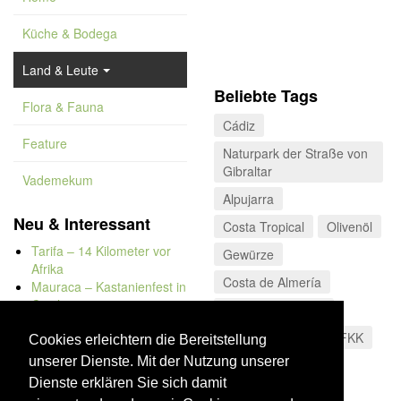
Küche & Bodega
Land & Leute
Beliebte Tags
Flora & Fauna
Cádiz
Feature
Naturpark der Straße von
Gibraltar
Vademekum
Alpujarra
Neu & Interessant
Costa Tropical
Olivenöl
Tarifa – 14 Kilometer vor
Gewürze
Afrika
Costa de Almería
Mauraca – Kastanienfest in
Capileira
Valle del Poqueira
Naturbadewannen von
Sierra de Huétor
FKK
Bolonia
Cookies erleichtern die Bereitstellung
Kap Trafalgar
unserer Dienste. Mit der Nutzung unserer
Düne von Bolonia
Dienste erklären Sie sich damit