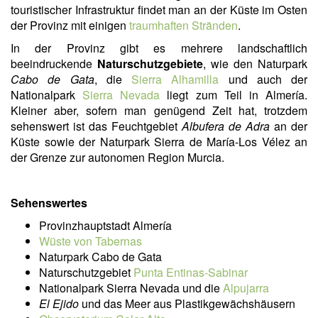
touristischer Infrastruktur findet man an der Küste im Osten
der Provinz mit einigen
traumhaften Stränden
.
In der Provinz gibt es mehrere landschaftlich
beeindruckende
Naturschutzgebiete
, wie den Naturpark
Cabo de Gata
, die
Sierra Alhamilla
und auch der
Nationalpark
Sierra Nevada
liegt zum Teil in Almería.
Kleiner aber, sofern man genügend Zeit hat, trotzdem
sehenswert ist das Feuchtgebiet
Albufera de Adra
an der
Küste sowie der Naturpark Sierra de María-Los Vélez an
der Grenze zur autonomen Region Murcia.
Sehenswertes
Provinzhauptstadt Almería
Wüste von Tabernas
Naturpark Cabo de Gata
Naturschutzgebiet
Punta Entinas-Sabinar
Nationalpark Sierra Nevada und die
Alpujarra
El Ejido
und das Meer aus Plastikgewächshäusern