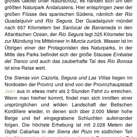
großes Gebiet unter Naturschutz; es handelt sich um den
größten Naturpark Andalusiens. Hier entspringen zwei der
großen Flüsse des spanischen Südens, nämlich der
Río
Guadalquivir
und
Río Segura
. Der Guadalquivir mündet
nach 657 Kilometern bei
Sanlúcar de Barrameda
in den
Atlantischen Ozean, der
Río Segura
legt 325 Kilometer bis
zur Mündung ins Mittelmeer in
Murcia
zurück. Wasser ist im
Übrigen einer der Protagonisten des Naturparks, in der
Mitte des Parks befindet sich der große Stausee
Embalse
del Tranco
und auch das zauberhafte Tal des
Río Borosa
ist eine Reise wert.
Die
Sierras von Cazorla, Segura und Las Villas
liegen im
Nordosten der Provinz und sind von der Provinzhauptstadt
Jaén
aus in etwas mehr als 2 Stunden Fahrt zu erreichen.
Wenn man hierher kommt, findet man sich inmitten einer
ursprünglichen und wilden Landschaft der Betischen
Kordillere wieder, in denen sich über 2.000 Meter hohe
Berge und tief eingegrabene Schluchten aufeinander
folgen. Die höchste Erhebung ist mit 2.028 Metern der
Gipfel Cabañas in der
Sierra del Pozo
im südlichen Teil