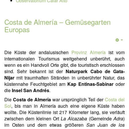
Observatorium Calar Alto
Costa de Almería – Gemüsegarten
Europas
Die Küste der andalusischen
Provinz Almería
ist vom
internationalen Tourismus weitgehend unberührt, auch
wenn es ein Handvoll Orte gibt, die touristisch erschlossen
sind. Sehr bekannt ist der
Naturpark Cabo de Gata-
Nijar
mit traumhaften Stränden in unberührter Natur, das
küstennahe Feuchtgebiet am
Kap Entinas-Sabinar
oder
die
Insel San Andrés
.
Die
Costa de Almería
war ursprünglich Teil der
Costa del
Sol
, bis man in Almería auch eine eigene Küste haben
wollte. Die Küstenlinie ist 217 Kilometer lang, sie verläuft
zwischen dem kleinen Ort
La Alcazaba
(Gemeinde
Adra
)
im Osten und dem etwas größeren
San Juan de los