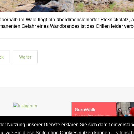
berhalb im Wald liegt ein überdimensionierter Picknickplatz, 
manenten Gefahr eines Wandbrandes ist das Grillen leider verb
ck
Weiter
t der Nutzung unserer Dienste erklären Sie sich damit einversta
zu, wie Sie diese Seite ohne Cookies nutzen können.
Datensch