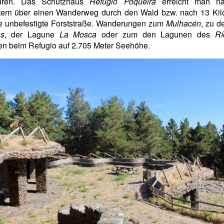
ouren. Das Schutzhaus
Refugio Poqueira
erreicht man na
tern über einen Wanderweg durch den Wald bzw. nach 13 Kil
ie unbefestigte Forststraße. Wanderungen zum
Mulhacén
, zu 
s
, der Lagune
La Mosca
oder zum den Lagunen des
Rí
en beim Refugio auf 2.705 Meter Seehöhe.