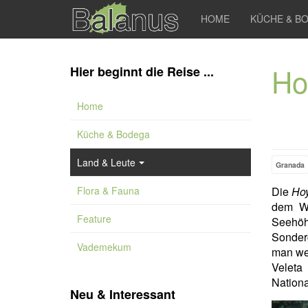
HOME
KÜCHE & B
Hoy
Hier beginnt die Reise ...
Home
Küche & Bodega
Land & Leute
Granada
Flora & Fauna
Die
Hoy
dem W
Feature
Seehöh
Sonder
Vademekum
man wei
Velet
Nation
Neu & Interessant