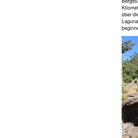
Bergt
Kilome
über d
Laguna
beginn