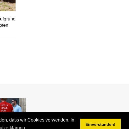
aufgrund
oten.
nden, dass wir Cookies verwenden. In
Einverstanden!
utzerklärung