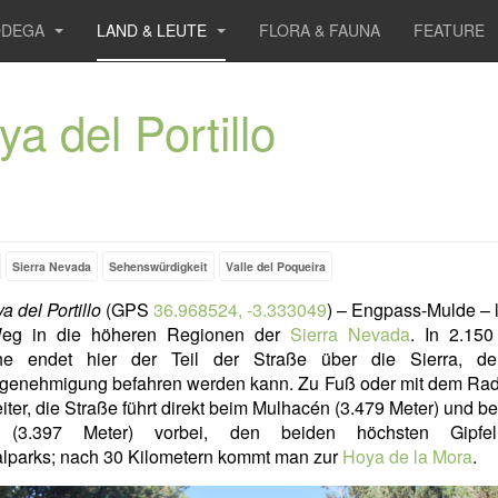
ODEGA
LAND & LEUTE
FLORA & FAUNA
FEATURE
a del Portillo
Sierra Nevada
Sehenswürdigkeit
Valle del Poqueira
a del Portillo
(GPS
36.968524, -3.333049
) – Engpass-Mulde – l
eg in die höheren Regionen der
Sierra Nevada
. In 2.150
e endet hier der Teil der Straße über die Sierra, d
genehmigung befahren werden kann. Zu Fuß oder mit dem Ra
ter, die Straße führt direkt beim Mulhacén (3.479 Meter) und b
a (3.397 Meter) vorbei, den beiden höchsten Gipfe
alparks; nach 30 Kilometern kommt man zur
Hoya de la Mora
.