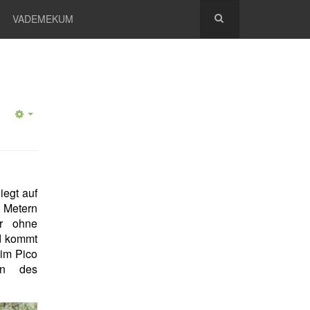
VADEMEKUM
iegt auf
 Metern
er ohne
d kommt
eim Pico
ln des