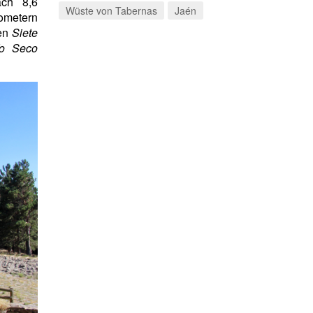
ch 8,6
Wüste von Tabernas
Jaén
ometern
den
Siete
o Seco