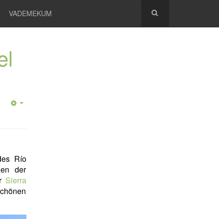
VADEMEKUM
el
des Río
den der
er
Sierra
schönen