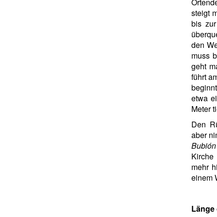
Ortende
steigt
bis zu
überqu
den W
muss 
geht m
führt a
beginnt
etwa e
Meter t
Den Rü
aber n
Bubión
Kirche
mehr h
einem 
Länge 