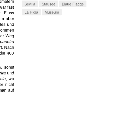
lometern
Sevilla
Stausee
Blaue Flagge
ar fast
La Rioja
Museum
n Fluss
Um aber
les und
ekommen
der Weg
paneira
rt. Nach
die 400
, sonst
ira
und
sia
, wo
r nicht
man auf