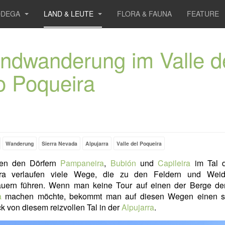
ODEGA
LAND & LEUTE
FLORA & FAUNA
FEATURE
ndwanderung im Valle d
o Poqueira
Wanderung
Sierra Nevada
Alpujarra
Valle del Poqueira
en den Dörfern
Pampaneira
,
Bubión
und
Capileira
im Tal 
ra verlaufen viele Wege, die zu den Feldern und Wei
auern führen. Wenn man keine Tour auf einen der Berge d
a
machen möchte, bekommt man auf diesen Wegen einen 
k von diesem reizvollen Tal in der
Alpujarra
.