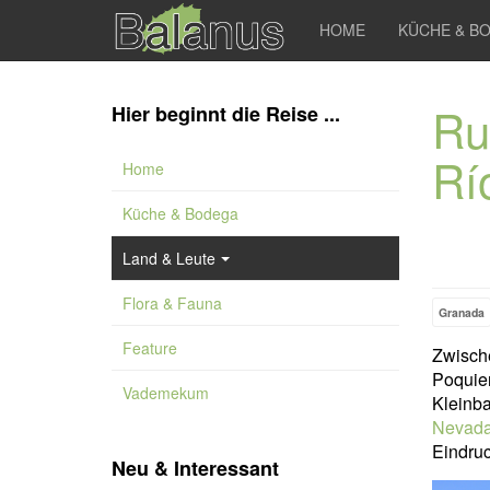
HOME
KÜCHE & B
Ru
Hier beginnt die Reise ...
Rí
Home
Küche & Bodega
Land & Leute
Flora & Fauna
Granada
Feature
Zwisch
Poquie
Vademekum
Kleinb
Nevad
Eindruc
Neu & Interessant