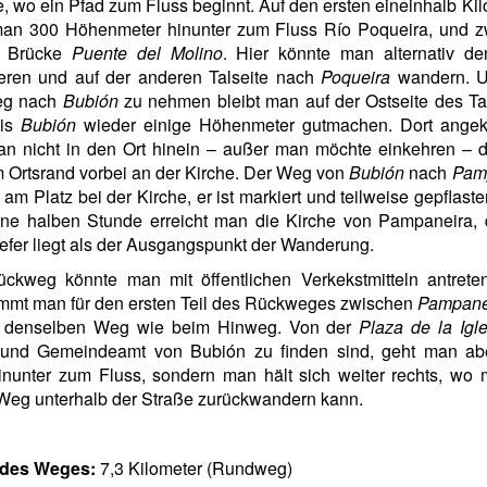
, wo ein Pfad zum Fluss beginnt. Auf den ersten eineinhalb Ki
 man 300 Höhenmeter hinunter zum Fluss Río Poqueira, und zw
r Brücke
Puente del Molino
. Hier könnte man alternativ de
eren und auf der anderen Talseite nach
Poqueira
wandern. 
eg nach
Bubión
zu nehmen bleibt man auf der Ostseite des Ta
bis
Bubión
wieder einige Höhenmeter gutmachen. Dort ang
an nicht in den Ort hinein – außer man möchte einkehren – 
m Ortsrand vorbei an der Kirche. Der Weg von
Bubión
nach
Pam
 am Platz bei der Kirche, er ist markiert und teilweise gepflaste
ine halben Stunde erreicht man die Kirche von Pampaneira, 
iefer liegt als der Ausgangspunkt der Wanderung.
ckweg könnte man mit öffentlichen Verkekstmitteln antreten
immt man für den ersten Teil des Rückweges zwischen
Pampane
denselben Weg wie beim Hinweg. Von der
Plaza de la Igle
 und Gemeindeamt von Bubión zu finden sind, geht man abe
inunter zum Fluss, sondern man hält sich weiter rechts, wo 
Weg unterhalb der Straße zurückwandern kann.
des Weges:
7,3 Kilometer (Rundweg)