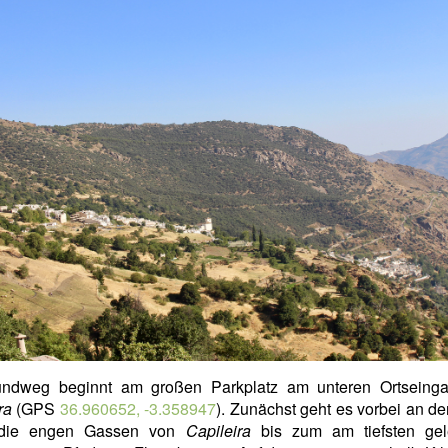
ndweg beginnt am großen Parkplatz am unteren Ortseing
ra
(GPS
36.960652, -3.358947
). Zunächst geht es vorbei an de
 die engen Gassen von
Capileira
bis zum am tiefsten ge