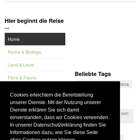
Hier beginnt die Reise
...
Home
Küche & Bodega
Land & Leute
Beliebte Tags
Flora & Fauna
Málaga
Sierra Morena
Feature
Costa de la Luz
Cookies erleichtern die Bereitstellung
unserer Dienste. Mit der Nutzung unserer
Vademekum
Wanderung
Dienste erklären Sie sich damit
Naturpark der Straße von
einverstanden, dass wir Cookies verwenden.
Gibraltar
In unserer Datenschutzerklärung finden Sie
Käsespezialitäten
Informationen dazu, wie Sie diese Seite
Granada
Museum
ohne Cookies nutzen können.