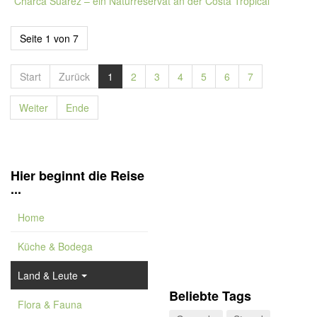
Charca Suárez – ein Naturreservat an der Costa Tropical
Seite 1 von 7
Start
Zurück
1
2
3
4
5
6
7
Weiter
Ende
Hier beginnt die Reise
...
Home
Küche & Bodega
Land & Leute
Beliebte Tags
Flora & Fauna