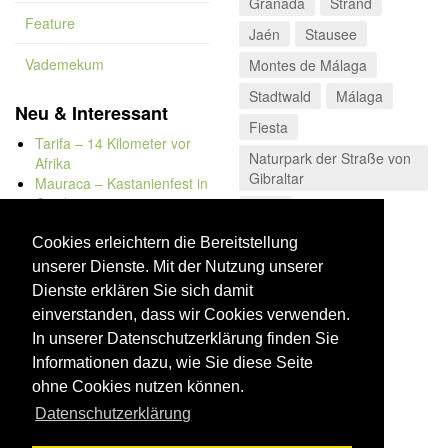
Granada
Strand
Feature
Jaén
Stausee
Vademekum
Montes de Málaga
Stadtwald
Málaga
Neu & Interessant
Fiesta
Tarifa – 14 Kilometer vor
Naturpark der Straße von
Afrika
Gibraltar
Mauraca – Kastanienfest in
Capileira
Stadt
Naturbadewannen von
Bolonia
Cookies erleichtern die Bereitstellung
Kap Trafalgar
unserer Dienste. Mit der Nutzung unserer
Düne von Bolonia
Dienste erklären Sie sich damit
einverstanden, dass wir Cookies verwenden.
In unserer Datenschutzerklärung finden Sie
Informationen dazu, wie Sie diese Seite
ohne Cookies nutzen können.
Datenschutzerklärung