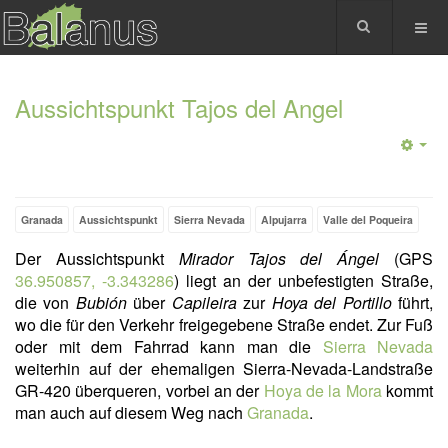
Aussichtspunkt Tajos del Angel
Granada
Aussichtspunkt
Sierra Nevada
Alpujarra
Valle del Poqueira
Der Aussichtspunkt
Mirador Tajos del Ángel
(GPS
36.950857, -3.343286
) liegt an der unbefestigten Straße,
die von
Bubión
über
Capileira
zur
Hoya del Portillo
führt,
wo die für den Verkehr freigegebene Straße endet. Zur Fuß
oder mit dem Fahrrad kann man die
Sierra Nevada
weiterhin auf der ehemaligen Sierra-Nevada-Landstraße
GR-420 überqueren, vorbei an der
Hoya de la Mora
kommt
man auch auf diesem Weg nach
Granada
.