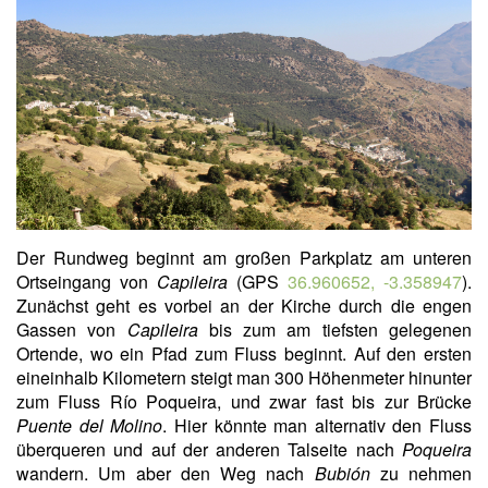
Der Rundweg beginnt am großen Parkplatz am unteren
Ortseingang von
Capileira
(GPS
36.960652, -3.358947
).
Zunächst geht es vorbei an der Kirche durch die engen
Gassen von
Capileira
bis zum am tiefsten gelegenen
Ortende, wo ein Pfad zum Fluss beginnt. Auf den ersten
eineinhalb Kilometern steigt man 300 Höhenmeter hinunter
zum Fluss Río Poqueira, und zwar fast bis zur Brücke
Puente del Molino
. Hier könnte man alternativ den Fluss
überqueren und auf der anderen Talseite nach
Poqueira
wandern. Um aber den Weg nach
Bubión
zu nehmen