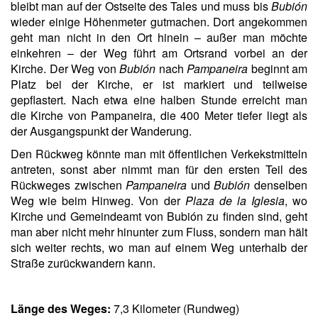
bleibt man auf der Ostseite des Tales und muss bis
Bubión
wieder einige Höhenmeter gutmachen. Dort angekommen
geht man nicht in den Ort hinein – außer man möchte
einkehren – der Weg führt am Ortsrand vorbei an der
Kirche. Der Weg von
Bubión
nach
Pampaneira
beginnt am
Platz bei der Kirche, er ist markiert und teilweise
gepflastert. Nach etwa eine halben Stunde erreicht man
die Kirche von Pampaneira, die 400 Meter tiefer liegt als
der Ausgangspunkt der Wanderung.
Den Rückweg könnte man mit öffentlichen Verkekstmitteln
antreten, sonst aber nimmt man für den ersten Teil des
Rückweges zwischen
Pampaneira
und
Bubión
denselben
Weg wie beim Hinweg. Von der
Plaza de la Iglesia
, wo
Kirche und Gemeindeamt von Bubión zu finden sind, geht
man aber nicht mehr hinunter zum Fluss, sondern man hält
sich weiter rechts, wo man auf einem Weg unterhalb der
Straße zurückwandern kann.
Länge des Weges:
7,3 Kilometer (Rundweg)