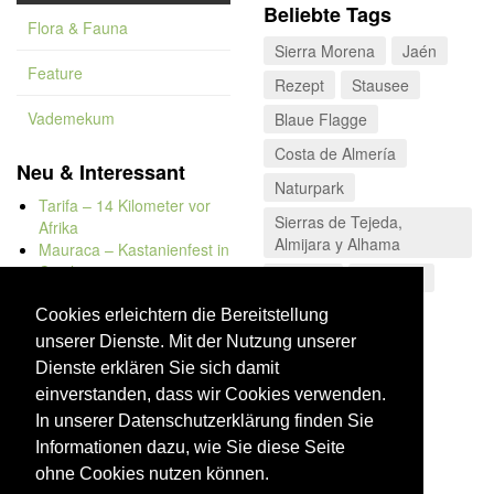
Beliebte Tags
Flora & Fauna
Sierra Morena
Jaén
Feature
Rezept
Stausee
Vademekum
Blaue Flagge
Costa de Almería
Neu & Interessant
Naturpark
Tarifa – 14 Kilometer vor
Sierras de Tejeda,
Afrika
Almijara y Alhama
Mauraca – Kastanienfest in
Capileira
La Rioja
Schinken
Naturbadewannen von
Bolonia
Cookies erleichtern die Bereitstellung
Kap Trafalgar
unserer Dienste. Mit der Nutzung unserer
Düne von Bolonia
Dienste erklären Sie sich damit
einverstanden, dass wir Cookies verwenden.
In unserer Datenschutzerklärung finden Sie
Informationen dazu, wie Sie diese Seite
ohne Cookies nutzen können.