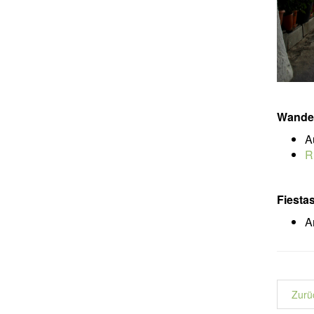
Wande
A
R
Fiesta
A
Zurü