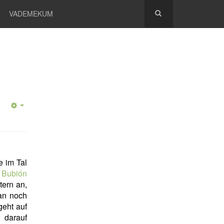
VADEMEKUM
e im Tal
d
Bubión
tern an,
an noch
geht auf
 darauf