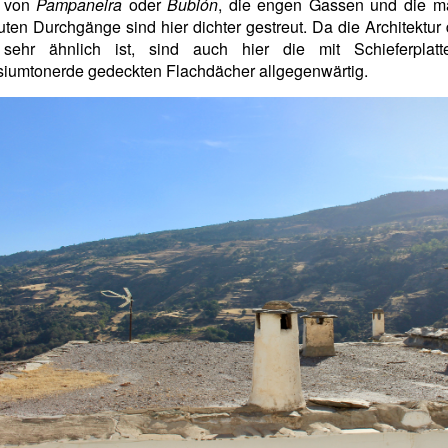
r von
Pampaneira
oder
Bubión
, die engen Gassen und die ma
ten Durchgänge sind hier dichter gestreut. Da die Architektur 
 sehr ähnlich ist, sind auch hier die mit Schieferplat
iumtonerde gedeckten Flachdächer allgegenwärtig.