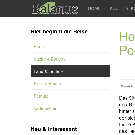
HOME
KÜCHE & B
Ho
Hier beginnt die Reise ...
Po
Home
Küche & Bodega
Land & Leute
Flora & Fauna
Granada
Feature
Das 50
des Rí
Vademekum
hinter 
der ste
für 10 
Neu & Interessant
das la