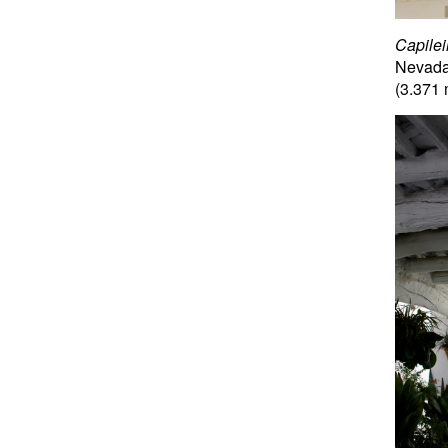
Capilei
Nevada
(3.371 