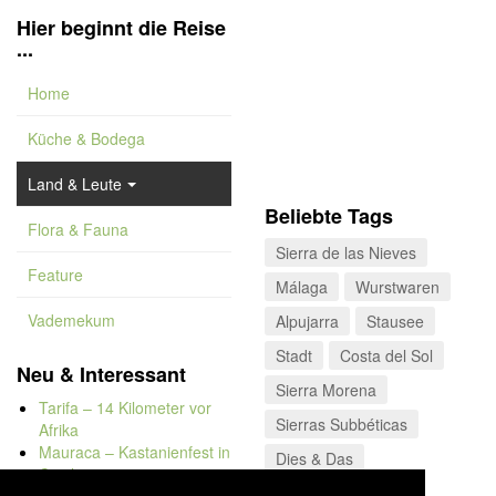
Hier beginnt die Reise
...
Home
Küche & Bodega
Land & Leute
Beliebte Tags
Flora & Fauna
Sierra de las Nieves
Feature
Málaga
Wurstwaren
Vademekum
Alpujarra
Stausee
Stadt
Costa del Sol
Neu & Interessant
Sierra Morena
Tarifa – 14 Kilometer vor
Sierras Subbéticas
Afrika
Mauraca – Kastanienfest in
Dies & Das
Capileira
Naturbadewannen von