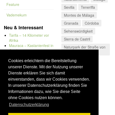
Feature
Sevilla
Teneriffa
Vademekum
Montes de Málaga
Granada
Córdoba
Neu & Interessant
Sehenswürdigkeit
Tarifa – 14 Kilometer vor
Sierra de Castril
Afrika
Mauraca – Kastanienfest in
Naturpark der Straße von
Capileira
Gibraltar
Naturbadewannen von
Bolonia
Cookies erleichtern die Bereitstellung
Kap Trafalgar
unserer Dienste. Mit der Nutzung unserer
Düne von Bolonia
Dienste erklären Sie sich damit
einverstanden, dass wir Cookies verwenden.
In unserer Datenschutzerklärung finden Sie
Informationen dazu, wie Sie diese Seite
ohne Cookies nutzen können.
Datenschutzerklärung