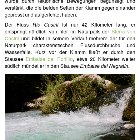
wurde durch tektonische Bewegungen begünstigt und
verstärkt, die die beiden Seiten der Klamm gegeneinander
gepresst und aufgerichtet haben.
Der Fluss
Río Castril
ist nur 42 Kilometer lang, er
entspringt nördlich von hier im Naturpark der
Sierra von
Castril
und bildet in seinem Verlauf mehrere der für den
Naturpark charakteristischen Flussdurchbrüche und
Wasserfälle. Kurz vor der Klamm fließt er durch den
Stausee
Embalse del Portillo
, etwa 20 Kilometer weiter
südlich mündet er in den Stausee
Embalse del Negratín
.