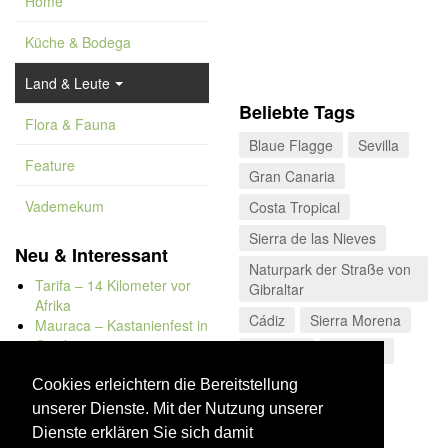
Home
Küche & Bodega
Land & Leute
Beliebte Tags
Flora & Fauna
Blaue Flagge
Sevilla
Feature
Gran Canaria
Vademekum
Costa Tropical
Sierra de las Nieves
Neu & Interessant
Naturpark der Straße von
Tarifa – 14 Kilometer vor
Gibraltar
Afrika
Cádiz
Sierra Morena
Mauraca – Kastanienfest in
Capileira
Teneriffa
Museum
Naturbadewannen von
Bolonia
Cookies erleichtern die Bereitstellung
Kap Trafalgar
unserer Dienste. Mit der Nutzung unserer
Düne von Bolonia
Dienste erklären Sie sich damit