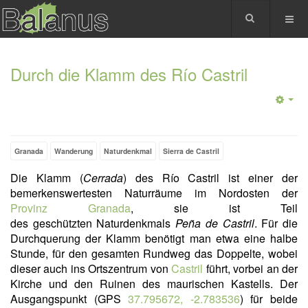
Durch die Klamm des Río Castril
Granada
Wanderung
Naturdenkmal
Sierra de Castril
Die Klamm (
Cerrada
) des Río Castril ist einer der
bemerkenswertesten Naturräume im Nordosten der
Provinz Granada
, sie ist Teil
des geschützten Naturdenkmals
Peña de Castril
. Für die
Durchquerung der Klamm benötigt man etwa eine halbe
Stunde, für den gesamten Rundweg das Doppelte, wobei
dieser auch ins Ortszentrum von
Castril
führt, vorbei an der
Kirche und den Ruinen des maurischen Kastells. Der
Ausgangspunkt (GPS
37.795672, -2.783536
) für beide