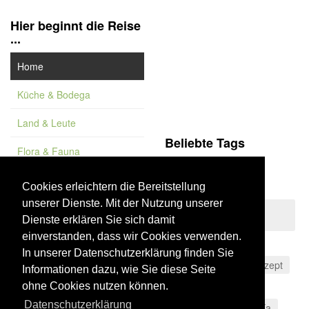
Hier beginnt die Reise
...
Home
Küche & Bodega
Land & Leute
Beliebte Tags
Flora & Fauna
Sierra Nevada
Feature
Sierras Subbéticas
Cookies erleichtern die Bereitstellung
unserer Dienste. Mit der Nutzung unserer
Vademekum
Sierras de Tejeda,
Dienste erklären Sie sich damit
Almijara y Alhama
einverstanden, dass wir Cookies verwenden.
Córdoba
In unserer Datenschutzerklärung finden Sie
Sierra Morena
Rezept
Informationen dazu, wie Sie diese Seite
Konserven
Wein
ohne Cookies nutzen können.
Datenschutzerklärung
Andalusien
Almería