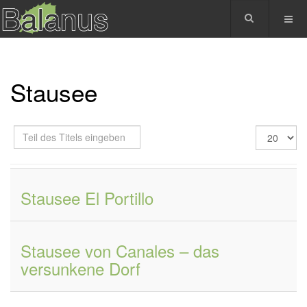
Stausee
Teil
Anzeige
des
#
Titels
eingeben
Stausee El Portillo
Stausee von Canales – das
versunkene Dorf