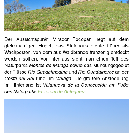
Der Aussichtspunkt Mirador Pocopán
liegt auf dem
gleichnamigen Hügel, das Steinhaus diente früher als
Wachposten, von dem aus Waldbrände frühzeitig entdeckt
werden sollten. Von hier aus sieht man einen Teil des
Naturparks
Montes de Málaga
sowie das Mündungsgebiet
der Flüsse
Río Guadalmedina
und
Río Guadalhorce
an der
Costa del Sol
rund um
Málaga.
Die größere Ansiedelung
im Hinterland ist
Villanueva de la Concepción am Fuße
des Naturparks
El Torcal de Antequera
.