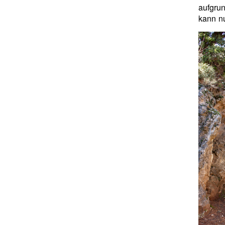
aufgrun
kann n