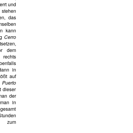
errt und
 stehen
en, das
mselben
an kann
ng
Cerro
tsetzen,
or dem
rechts
nfalls
dann in
ößt auf
n
Puerto
 dieser
man der
 man in
sgesamt
Stunden
zum