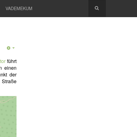
VADEMEKUM
tor
führt
n einen
nkt der
n Straße