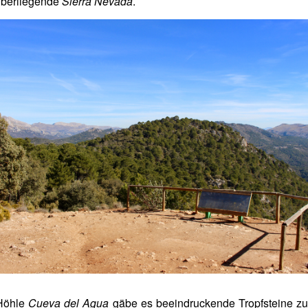
berliegende
Sierra Nevada
.
 Höhle
Cueva del Agua
gäbe es beeindruckende Tropfsteine zu