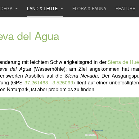
ODEGA
LAND & LEUTE
FLORA & FAUNA
FEATURE
va del Agua
nderung mit leichtem Schwierigkeitsgrad in der
Sierra de Hué
eva del Agua
(Wasserhöhle); am Ziel angekommen hat ma
enswerten Ausblick auf die
Sierra Nevada
. Der Ausgangspu
rung (GPS
37.261468, -3.525099
) liegt auf einer unbefestigte
en Naturpark, ist aber problemlos zu finden.