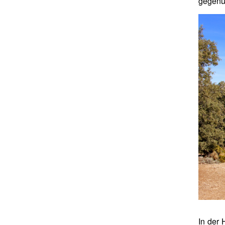
gegenü
In der