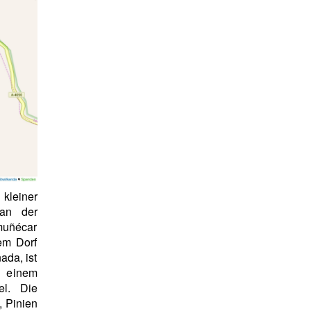
kleiner
 an der
muñécar
em Dorf
ada, ist
f einem
el. Die
, Pinien