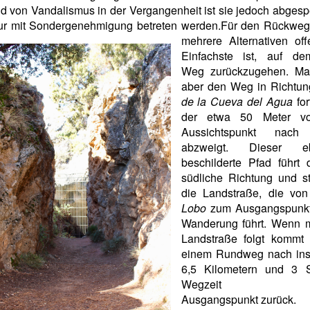
d von Vandalismus in der Vergangenheit ist sie jedoch abgesp
ur mit Sondergenehmigung betreten werden.
Für den Rückweg
mehrere Alternativen off
Einfachste ist, auf de
Weg zurückzugehen. M
aber den Weg in Richtu
de la Cueva del Agua
for
der etwa 50 Meter v
Aussichtspunkt nach 
abzweigt. Dieser ebe
beschilderte Pfad führt 
südliche Richtung und st
die Landstraße, die vo
Lobo
zum Ausgangspunkt
Wanderung führt. Wenn 
Landstraße folgt kommt
einem Rundweg nach in
6,5 Kilometern und 3 
Wegzeit 
Ausgangspunkt zurück.