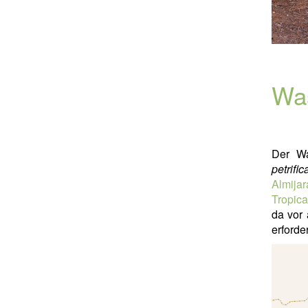
Was
Der Wa
petrifi
Almija
Tropica
da vor 
erforder