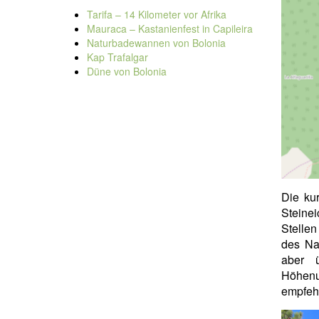
Tarifa – 14 Kilometer vor Afrika
Mauraca – Kastanienfest in Capileira
Naturbadewannen von Bolonia
Kap Trafalgar
Düne von Bolonia
Die ku
Steine
Stellen
des Nat
aber 
Höhenu
empfeh