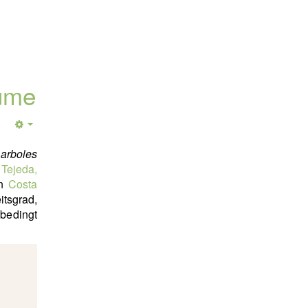
äume
arboles
 Tejeda,
en
Costa
itsgrad,
nbedingt