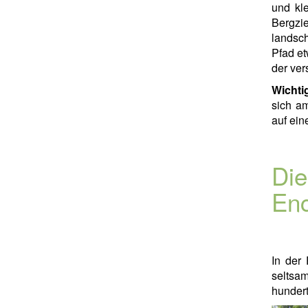
und kl
Bergzi
landsc
Pfad et
der ver
Wichti
sich a
auf ein
Die
Enc
In der
seltsam
hundert