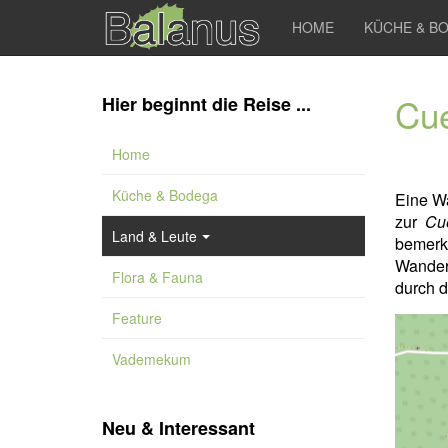
HOME
KÜCHE & B
Cue
Hier beginnt die Reise ...
Home
Küche & Bodega
Eine Wa
zur
Cu
Land & Leute
bemerk
Wande
Flora & Fauna
durch d
Feature
Vademekum
Neu & Interessant