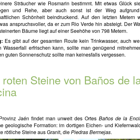
einere Sträucher wie Rosmarin bestimmt. Mit etwas Glück si
egen und Rehe, aber auch sonst ist der Weg aufgrund
haftlichen Schönheit beindruckend. Auf den letzten Metern w
was anspruchsvoller, da er zum Rio Verde hin absteigt. Der Wa
steinerten Bäume liegt auf einer Seehöhe von 798 Metern.
g:
Es gibt auf der gesamten Route kein Trinkwasser, auch w
m Wasserfall erfrischen kann, sollte man genügend mitnehme
en guten Sonnenschutz sollte man keinesfalls vergessen.
 roten Steine von Baños de l
ina
 Provinz Jaén findet man unweit des Ortes
Baños de la Enci
e geologische Formation: im dortigen Eichen- und Kiefernwal
e rötliche Steine aus Granit, die
Piedras Bermejas
.