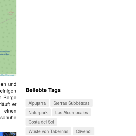
ien und
Beliebte Tags
einigen
en Berge
Alpujarra
Sierras Subbéticas
läuft er
 einen
Naturpark
Los Alcornocales
nschuhe
Costa del Sol
Wüste von Tabernas
Olivenöl