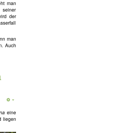
eht man
 seiner
ird der
sserfall
enn man
n. Auch
a
na
eine
d liegen