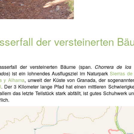
serfall der versteinerten B
sserfall der versteinerten Bäume (span.
Chorrera de los 
cados
) ist ein lohnendes Ausflugsziel im Naturpark
Sierras de
ra y Alhama
, unweit der Küste von Granada, der sogenannt
l
. Der 3 Kilometer lange Pfad hat einen mittleren Schwierigke
allem das letzte Teilstück stark abfällt, ist gutes Schuhwerk u
lich.