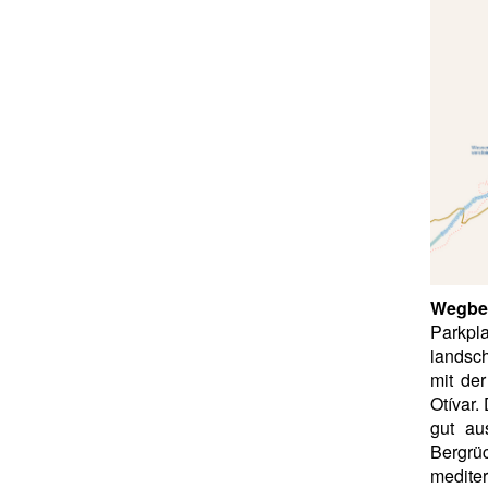
Wegbe
Parkpl
landsc
mit de
Otívar.
gut au
Bergrü
mediter