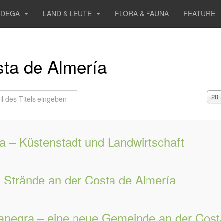
ODEGA
LAND & LEUTE
FLORA & FAUNA
FEATURE
ta de Almería
Anz
20
#
ls
geben
a – Küstenstadt und Landwirtschaft
e Strände an der Costa de Almería
anegra – eine neue Gemeinde an der Cost