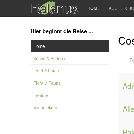
HOME
KÜCHE & B
Hier beginnt die Reise ...
Cos
Home
Teil
Küche & Bodega
des
Tite
Land & Leute
ein
Flora & Fauna
Adr
Feature
All
Vademekum
Bal