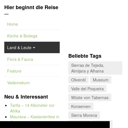
Hier beginnt die Reise
...
Home
Küche & Bodega
Land & Leute
Beliebte Tags
Flora & Fauna
Sierras de Tejeda,
Feature
Almijara y Alhama
Olivenöl
Museum
Vademekum
Valle del Poqueira
Neu & Interessant
Wüste von Tabernas
Tarifa – 14 Kilometer vor
Konserven
Afrika
Sierra Morena
Mauraca – Kastanienfest in
Capileira
Schinken
La Rioja