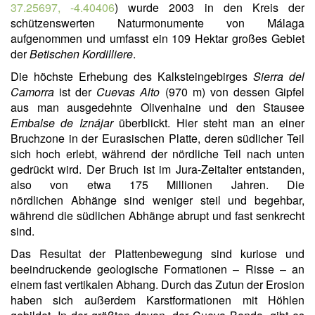
37.25697, -4.40406
) wurde 2003 in den Kreis der
schützenswerten Naturmonumente von Málaga
aufgenommen und umfasst ein 109 Hektar großes Gebiet
der
Betischen Kordilliere
.
Die höchste Erhebung des Kalksteingebirges
Sierra del
Camorra
ist der
Cuevas Alto
(970 m) von dessen Gipfel
aus man ausgedehnte Olivenhaine und den Stausee
Embalse de Iznájar
überblickt. Hier steht man an einer
Bruchzone in der Eurasischen Platte, deren südlicher Teil
sich hoch erlebt, während der nördliche Teil nach unten
gedrückt wird. Der Bruch ist im Jura-Zeitalter entstanden,
also von etwa 175 Millionen Jahren. Die
nördlichen Abhänge sind weniger steil und begehbar,
während die südlichen Abhänge abrupt und fast senkrecht
sind.
Das Resultat der Plattenbewegung sind kuriose und
beeindruckende geologische Formationen – Risse – an
einem fast vertikalen Abhang. Durch das Zutun der Erosion
haben sich außerdem Karstformationen mit Höhlen