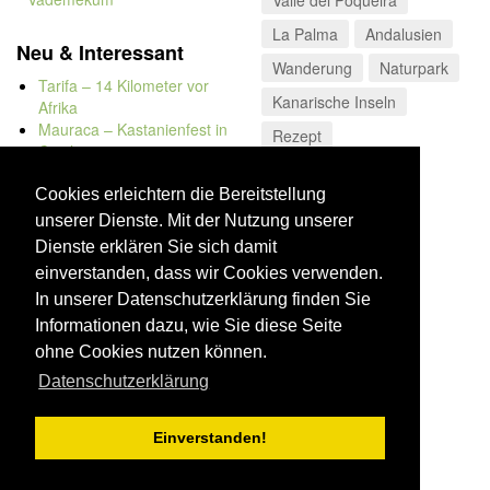
Valle del Poqueira
La Palma
Andalusien
Neu & Interessant
Wanderung
Naturpark
Tarifa – 14 Kilometer vor
Kanarische Inseln
Afrika
Mauraca – Kastanienfest in
Rezept
Capileira
Los Alcornocales
Naturbadewannen von
Bolonia
Cookies erleichtern die Bereitstellung
Kap Trafalgar
unserer Dienste. Mit der Nutzung unserer
Düne von Bolonia
Dienste erklären Sie sich damit
einverstanden, dass wir Cookies verwenden.
In unserer Datenschutzerklärung finden Sie
Informationen dazu, wie Sie diese Seite
ohne Cookies nutzen können.
Datenschutzerklärung
Einverstanden!