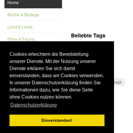
Home
Küche & Bodega
Land & Leute
Beliebte Tags
Flora & Fauna
Sierras Subbéticas
Feature
Olivenöl
Huelva
Cookies erleichtern die Bereitstellung
unserer Dienste. Mit der Nutzung unserer
Vademekum
Fiesta
Cáceres
Dienste erklären Sie sich damit
Aussichtspunkt
einverstanden, dass wir Cookies verwenden.
Costa Tropical
Rezept
In unserer Datenschutzerklärung finden Sie
Informationen dazu, wie Sie diese Seite
Strand
Cádiz
ohne Cookies nutzen können.
Datenschutzerklärung
Einverstanden!