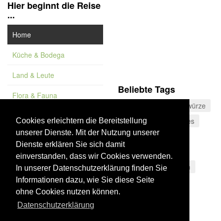
Hier beginnt die Reise
...
Home
Küche & Bodega
Land & Leute
Beliebte Tags
Flora & Fauna
Gran Canaria
Gewürze
Feature
Cádiz
Kulinarisches
Cookies erleichtern die Bereitstellung
unserer Dienste. Mit der Nutzung unserer
Vademekum
Andalusien
Dienste erklären Sie sich damit
Käsespezialitäten
einverstanden, dass wir Cookies verwenden.
Nationalpark
Wein
In unserer Datenschutzerklärung finden Sie
Informationen dazu, wie Sie diese Seite
Stausee
FKK
ohne Cookies nutzen können.
Datenschutzerklärung