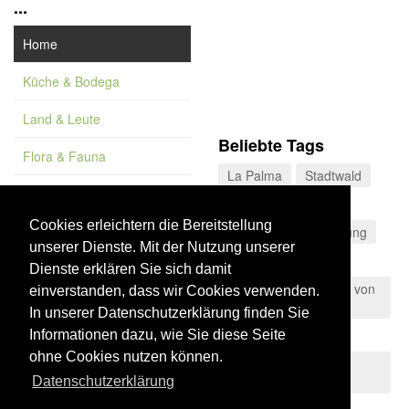
...
Home
Küche & Bodega
Land & Leute
Beliebte Tags
Flora & Fauna
La Palma
Stadtwald
Feature
Sierra de Castril
Cookies erleichtern die Bereitstellung
Vademekum
Córdoba
Wanderung
unserer Dienste. Mit der Nutzung unserer
Costa Tropical
Dienste erklären Sie sich damit
Naturpark der Straße von
einverstanden, dass wir Cookies verwenden.
Gibraltar
In unserer Datenschutzerklärung finden Sie
Teneriffa
Informationen dazu, wie Sie diese Seite
ohne Cookies nutzen können.
Sierras de Tejeda,
Almijara y Alhama
Datenschutzerklärung