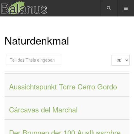
Naturdenkmal
Teil
Anzeige
des
#
Titels
eingeben
Aussichtspunkt Torre Cerro Gordo
Cárcavas del Marchal
Der Brunnen der 100 Ausflussrohre