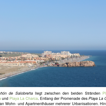
ñón de Salobreña
liegt zwischen den beiden Stränden
P
a
und
Playa La Charca
. Entlang der Promenade des
Playa La 
man Wohn- und Apartmenthäuser mehrerer Urbanisationen. Hin