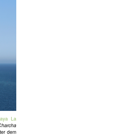
laya La
Charcha
ter dem