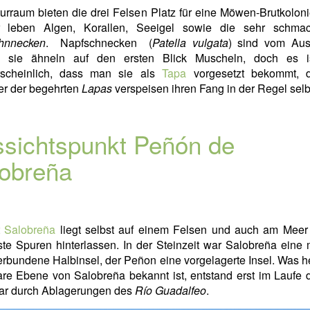
urraum bieten die drei Felsen Platz für eine Möwen-Brutkoloni
 leben Algen, Korallen, Seeigel sowie die sehr schmac
hnnecken
. Napfschnecken (
Patella vulgata
) sind vom Aus
t, sie ähneln auf den ersten Blick Muscheln, doch es i
scheinlich, dass man sie als
Tapa
vorgesetzt bekommt, 
r der begehrten
Lapas
verspeisen ihren Fang in der Regel selb
sichtspunkt Peñón de
obreña
t
Salobreña
liegt selbst auf einem Felsen und auch am Meer 
ste Spuren hinterlassen. In der Steinzeit war Salobreña eine
rbundene Halbinsel, der Peñon eine vorgelagerte Insel. Was h
are Ebene von Salobreña bekannt ist, entstand erst im Laufe d
ar durch Ablagerungen des
Río Guadalfeo
.