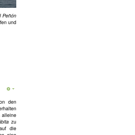
l Peñón
ufen und
von den
 erhalten
 alleine
bita
zu
auf die
es eine