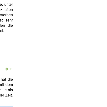
e, unter
khaften
sterben
st sehr
den die
st.
hat die
 mit dem
eute als
er Zeit,