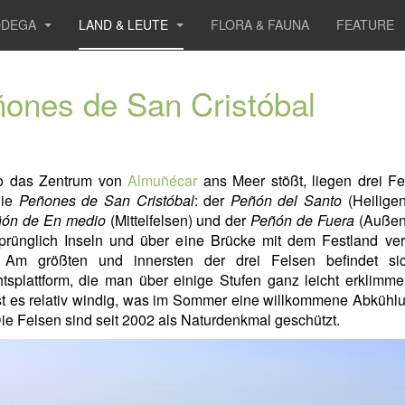
ODEGA
LAND & LEUTE
FLORA & FAUNA
FEATURE
ones de San Cristóbal
o das Zentrum von
Almuñécar
ans Meer stößt, liegen drei Fe
die
Peñones de San Cristóbal
: der
Peñón del Santo
(Heiligen
ón de En medio
(Mittelfelsen) und der
Peñón de Fuera
(Außenf
sprünglich Inseln und über eine Brücke mit dem Festland ve
 Am größten und innersten der drei Felsen befindet si
tsplattform, die man über einige Stufen ganz leicht erklimm
t es relativ windig, was im Sommer eine willkommene Abkühl
ie Felsen sind seit 2002 als Naturdenkmal geschützt.