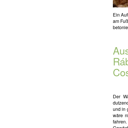
Ein Au
am Fuße
betonie
Aus
Ráb
Cos
Der W
dutzen
und in 
wäre n
fahren
Gewäch