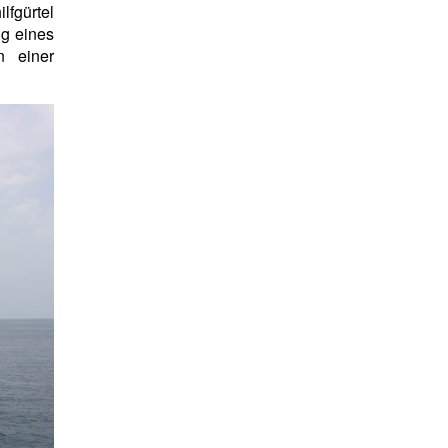
lfgürtel
ng eines
n einer