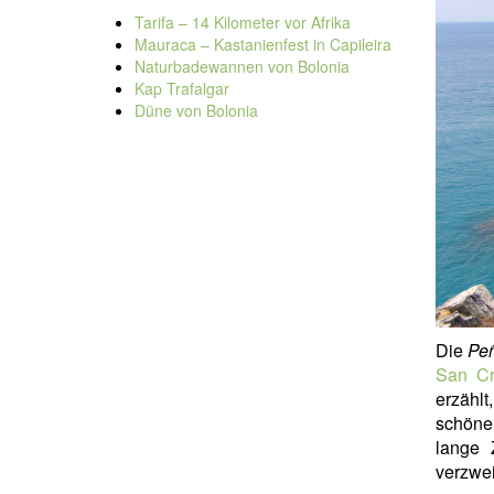
Tarifa – 14 Kilometer vor Afrika
Mauraca – Kastanienfest in Capileira
Naturbadewannen von Bolonia
Kap Trafalgar
Düne von Bolonia
Die
Peñ
San Cr
erzählt
schöne
lange 
verzwei