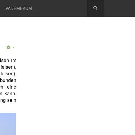
VADEMEKUM
lsen im
felsen),
elsen),
rbunden
ch eine
en kann.
ung sein