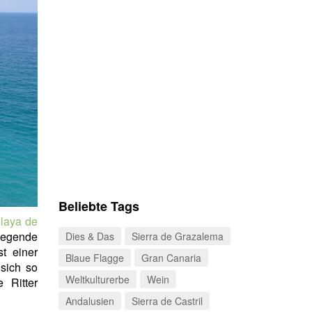
Beliebte Tags
laya de
Legende
Dies & Das
Sierra de Grazalema
st einer
Blaue Flagge
Gran Canaria
sich so
Weltkulturerbe
Wein
 Ritter
Andalusien
Sierra de Castril