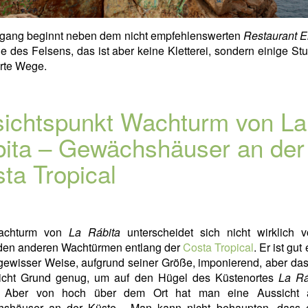
fgang beginnt neben dem nicht empfehlenswerten
Restaurant E
 des Felsens, das ist aber keine Kletterei, sondern einige St
rte Wege.
ichtspunkt Wachturm von La
ita – Gewächshäuser an der
ta Tropical
achturm von
La Rábita
unterscheidet sich nicht wirklich 
den anderen Wachtürmen entlang der
Costa Tropical
. Er ist gut
gewisser Weise, aufgrund seiner Größe, imponierend, aber das
icht Grund genug, um auf den Hügel des Küstenortes
La Rá
. Aber von hoch über dem Ort hat man eine Aussicht 
shäuser an der Küste. Man kann nicht behaupten, dass 