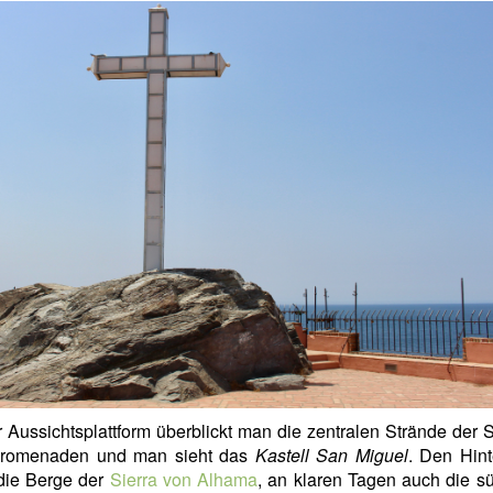
 Aussichtsplattform überblickt man die zentralen Strände der S
Promenaden und man sieht das
Kastell San Miguel
. Den Hint
 die Berge der
Sierra von Alhama
, an klaren Tagen auch die s