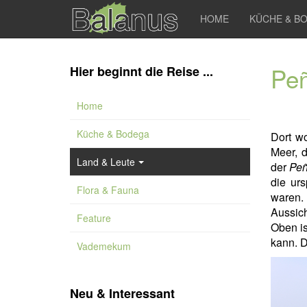
HOME
KÜCHE & B
Peñ
Hier beginnt die Reise ...
Home
Küche & Bodega
Dort w
Meer, 
Land & Leute
der
Peñ
die ur
Flora & Fauna
waren.
Aussich
Feature
Oben is
kann. D
Vademekum
Neu & Interessant