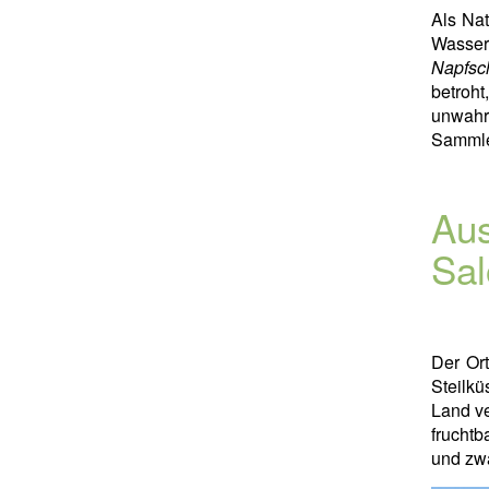
Als Nat
Wasser
Napfsc
betroh
unwahr
Sammle
Aus
Sal
Der Or
Steilkü
Land ve
fruchtb
und zw