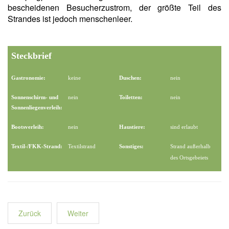
bescheidenen Besucherzustrom, der größte Teil des
Strandes ist jedoch menschenleer.
Steckbrief
Gastronomie:
keine
Duschen:
nein
Sonnenschirm- und
nein
Toiletten:
nein
Sonnenliegenverleih:
Bootsverleih:
nein
Haustiere:
sind erlaubt
Textil-/FKK-Strand:
Textilstrand
Sonstiges:
Strand außerhalb
des Ortsgebeiets
Zurück
Weiter