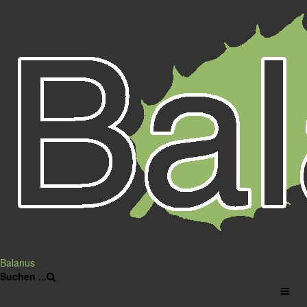
Balcón de Europa in Nerja
Das Zentrum von
Nerja
bildet ein Platz am
Balcón de Europa
, einer
Aussichtsplattform, die
über einer alten Festung
erbaut wurde und ins Meer
hineinreicht. Es ist einer
der bekanntesten Plätze an
der
Costa del Sol
.
Der Name
Balcón de
Europa
geht auf einen
Ausruf König Alfonso XII.
Balanus
Suchen ...
zurück, der den Ort im Jahr
1885 nach einem großen