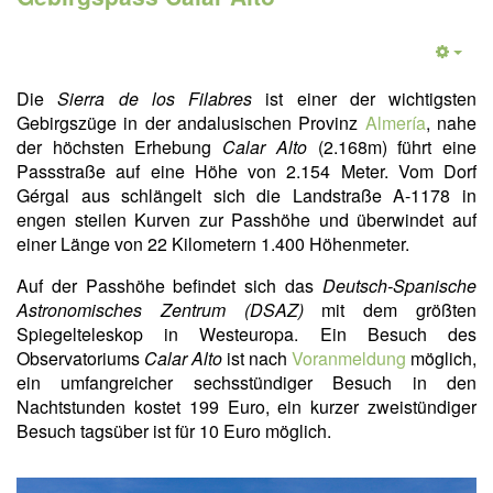
Die
Sierra de los Filabres
ist einer der wichtigsten
Gebirgszüge in der andalusischen Provinz
Almería
, nahe
der höchsten Erhebung
Calar Alto
(2.168m) führt eine
Passstraße auf eine Höhe von 2.154 Meter. Vom Dorf
Gérgal aus schlängelt sich die Landstraße A-1178 in
engen steilen Kurven zur Passhöhe und überwindet auf
einer Länge von 22 Kilometern 1.400 Höhenmeter.
Auf der Passhöhe befindet sich das
Deutsch-Spanische
Astronomisches Zentrum (DSAZ)
mit dem größten
Spiegelteleskop in Westeuropa. Ein Besuch des
Observatoriums
Calar Alto
ist nach
Voranmeldung
möglich,
ein umfangreicher sechsstündiger Besuch in den
Nachtstunden kostet 199 Euro, ein kurzer zweistündiger
Besuch tagsüber ist für 10 Euro möglich.