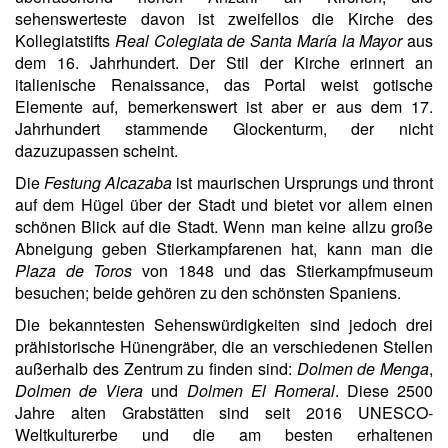
sehenswerteste davon ist zweifellos die Kirche des
Kollegiatstifts
Real Colegiata de Santa María la Mayor
aus
dem 16. Jahrhundert. Der Stil der Kirche erinnert an
italienische Renaissance, das Portal weist gotische
Elemente auf, bemerkenswert ist aber er aus dem 17.
Jahrhundert stammende Glockenturm, der nicht
dazuzupassen scheint.
Die
Festung Alcazaba
ist maurischen Ursprungs und thront
auf dem Hügel über der Stadt und bietet vor allem einen
schönen Blick auf die Stadt. Wenn man keine allzu große
Abneigung geben Stierkampfarenen hat, kann man die
Plaza de Toros
von 1848 und das Stierkampfmuseum
besuchen; beide gehören zu den schönsten Spaniens.
Die bekanntesten Sehenswürdigkeiten sind jedoch drei
prähistorische Hünengräber, die an verschiedenen Stellen
außerhalb des Zentrum zu finden sind:
Dolmen de Menga
,
Dolmen de Viera
und
Dolmen El Romeral
. Diese 2500
Jahre alten Grabstätten sind seit 2016 UNESCO-
Weltkulturerbe und die am besten erhaltenen