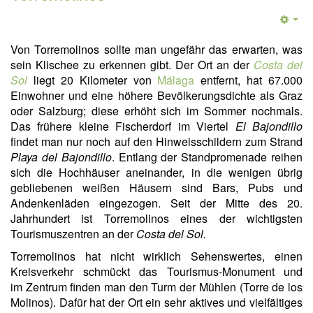
Von Torremolinos sollte man ungefähr das erwarten, was
sein Klischee zu erkennen gibt. Der Ort an der
Costa del
Sol
liegt 20 Kilometer von
Málaga
entfernt, hat 67.000
Einwohner und eine höhere Bevölkerungsdichte als Graz
oder Salzburg; diese erhöht sich im Sommer nochmals.
Das frühere kleine Fischerdorf im Viertel
El Bajondillo
findet man nur noch auf den Hinweisschildern zum Strand
Playa del Bajondillo
. Entlang der Standpromenade reihen
sich die Hochhäuser aneinander, in die wenigen übrig
gebliebenen weißen Häusern sind Bars, Pubs und
Andenkenläden eingezogen. Seit der Mitte des 20.
Jahrhundert ist Torremolinos eines der wichtigsten
Tourismuszentren an der
Costa del Sol.
Torremolinos hat nicht wirklich Sehenswertes, einen
Kreisverkehr schmückt das Tourismus-Monument und
im Zentrum finden man den Turm der Mühlen (Torre de los
Molinos). Dafür hat der Ort ein sehr aktives und vielfältiges