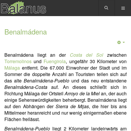
Benalmádena
Benalmádena liegt an der
Costa del Sol
zwischen
Torremolinos
und
Fuengirola
, ungefähr 30 Kilometer von
Málaga
entfernt. Die 67.000 Einwohner der Stadt und im
Sommer die doppelte Anzahl an Touristen teilen sich auf
das alte
Benalmádena-Pueblo
und das neu entstandene
Benalmádena-Costa
auf. An dieses schließt sich in
Richtung Málaga der Ortsteil
Arroyo de la Miel
an, der auch
einige Sehenswürdigkeiten beherbergt. Benalmádena liegt
auf den Abhängen der
Sierra de Mijas
, die hier bis ans
Mittelmeer heranreicht und nur wenig einigermaßen ebene
Flächen freilässt.
Benalmádena-Pueblo
liegt 2 Kilometer landeinwärts am