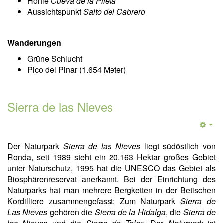
Höhle
Cueva de la Pileta
Aussichtspunkt
Salto del Cabrero
Wanderungen
Grüne Schlucht
Pico del Pinar (1.654 Meter)
Sierra de las Nieves
Der Naturpark
Sierra de las Nieves
liegt südöstlich von
Ronda, seit 1989 steht ein 20.163 Hektar großes Gebiet
unter Naturschutz, 1995 hat die UNESCO das Gebiet als
Biosphärenreservat anerkannt. Bei der Einrichtung des
Naturparks hat man mehrere Bergketten in der Betischen
Kordilliere zusammengefasst: Zum Naturpark
Sierra de
Las Nieves
gehören die
Sierra de la Hidalga
, die
Sierra de
las Nieves
und die
Sierra de Tolox
. Der
Naturpark
ist