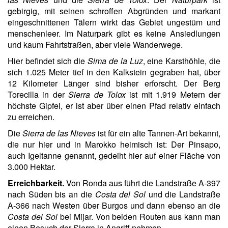
gebirgig, mit seinen schroffen Abgründen und markant
eingeschnittenen Tälern wirkt das Gebiet ungestüm und
menschenleer. Im Naturpark gibt es keine Ansiedlungen
und kaum Fahrtstraßen, aber viele Wanderwege.
Hier befindet sich die
Sima de la Luz
, eine Karsthöhle, die
sich 1.025 Meter tief in den Kalkstein gegraben hat, über
12 Kilometer Länger sind bisher erforscht. Der Berg
Torecilla in der
Sierra de Tolox
ist mit 1.919 Metern der
höchste Gipfel, er ist aber über einen Pfad relativ einfach
zu erreichen.
Die
Sierra de las Nieves
ist für ein alte Tannen-Art bekannt,
die nur hier und in Marokko heimisch ist: Der Pinsapo,
auch Igeltanne genannt, gedeiht hier auf einer Fläche von
3.000 Hektar.
Erreichbarkeit.
Von Ronda aus führt die Landstraße A-397
nach Süden bis an die
Costa del Sol
und die Landstraße
A-366 nach Westen über Burgos und dann ebenso an die
Costa del Sol
bei Mijar. Von beiden Routen aus kann man
einen Besuch der Sierra in Angriff nehmen.