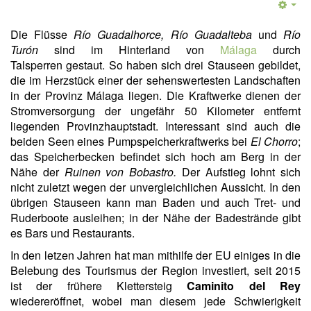
Die Flüsse
Río Guadalhorce,
Río Guadalteba
und
Río
Turón
sind im Hinterland von
Málaga
durch
Talsperren gestaut. So haben sich drei Stauseen gebildet,
die im Herzstück einer der sehenswertesten Landschaften
in der Provinz Málaga liegen. Die Kraftwerke dienen der
Stromversorgung der ungefähr 50 Kilometer entfernt
liegenden Provinzhauptstadt. Interessant sind auch die
beiden Seen eines Pumpspeicherkraftwerks bei
El Chorro
;
das Speicherbecken befindet sich hoch am Berg in der
Nähe der
Ruinen von Bobastro.
Der Aufstieg lohnt sich
nicht zuletzt wegen der unvergleichlichen Aussicht. In den
übrigen Stauseen kann man Baden und auch Tret- und
Ruderboote ausleihen; in der Nähe der Badestrände gibt
es Bars und Restaurants.
In den letzen Jahren hat man mithilfe der EU einiges in die
Belebung des Tourismus der Region investiert, seit 2015
ist der frühere Klettersteig
Caminito del Rey
wiedereröffnet, wobei man diesem jede Schwierigkeit