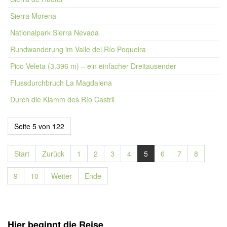
Sierra Morena
Nationalpark Sierra Nevada
Rundwanderung im Valle del Río Poqueira
Pico Veleta (3.396 m) – ein einfacher Dreitausender
Flussdurchbruch La Magdalena
Durch die Klamm des Río Castril
Seite 5 von 122
Start
Zurück
1
2
3
4
5
6
7
8
9
10
Weiter
Ende
Hier beginnt die Reise