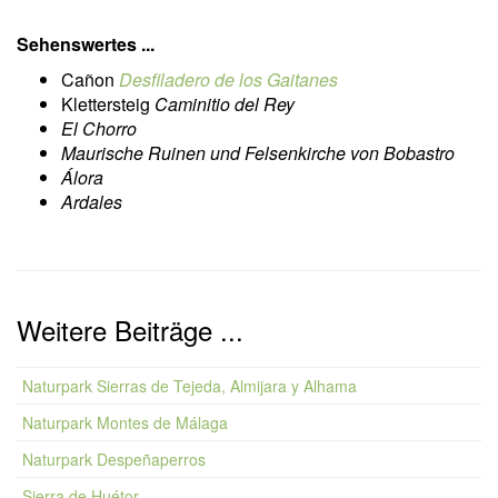
Sehenswertes ...
Cañon
Desfiladero de los Gaitanes
Klettersteig
Caminitio del Rey
El Chorro
Maurische Ruinen und Felsenkirche von Bobastro
Álora
Ardales
Weitere Beiträge ...
Naturpark Sierras de Tejeda, Almijara y Alhama
Naturpark Montes de Málaga
Naturpark Despeñaperros
Sierra de Huétor