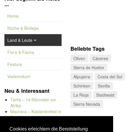
...
Home
Küche & Bodega
Land & Leute
Beliebte Tags
Flora & Fauna
Oliven
Cáceres
Feature
Sierra de Huétor
Vademekum
Alpujarra
Costa del Sol
Schinken
Sevilla
Neu & Interessant
La Rioja
Stadtwald
Tarifa – 14 Kilometer vor
Sierra Nevada
Afrika
Mauraca – Kastanienfest in
Capileira
Naturbadewannen von
Bolonia
Cookies erleichtern die Bereitstellung