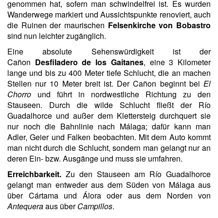
genommen hat, sofern man schwindelfrei ist. Es wurden
Wanderwege markiert und Aussichtspunkte renoviert, auch
die Ruinen der maurischen
Felsenkirche von Bobastro
sind nun leichter zugänglich.
Eine absolute Sehenswürdigkeit ist der
Cañon
Desfiladero de los Gaitanes
, eine 3 Kilometer
lange und bis zu 400 Meter tiefe Schlucht, die an machen
Stellen nur 10 Meter breit ist. Der Cañon beginnt bei
El
Chorro
und führt in nordwestliche Richtung zu den
Stauseen. Durch die wilde Schlucht fließt der Río
Guadalhorce und außer dem Klettersteig durchquert sie
nur noch die Bahnlinie nach Málaga; dafür kann man
Adler, Geier und Falken beobachten. Mit dem Auto kommt
man nicht durch die Schlucht, sondern man gelangt nur an
deren Ein- bzw. Ausgänge und muss sie umfahren.
Erreichbarkeit.
Zu den Stauseen am Río Guadalhorce
gelangt man entweder aus dem Süden von Málaga aus
über Cártama und Álora oder aus dem Norden von
Antequera
aus über
Campillos
.