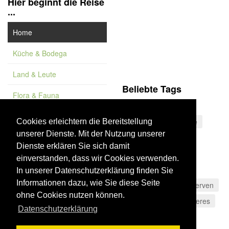
Hier beginnt die Reise
...
Home
Küche & Bodega
Land & Leute
Beliebte Tags
Flora & Fauna
Costa de la Luz
Feature
La Palma
Stausee
Cookies erleichtern die Bereitstellung
unserer Dienste. Mit der Nutzung unserer
Vademekum
Sierra de Huétor
Dienste erklären Sie sich damit
Naturdenkmal
einverstanden, dass wir Cookies verwenden.
Gran Canaria
In unserer Datenschutzerklärung finden Sie
Informationen dazu, wie Sie diese Seite
Wurstwaren
Konserven
ohne Cookies nutzen können.
Kulinarisches
Cáceres
Datenschutzerklärung