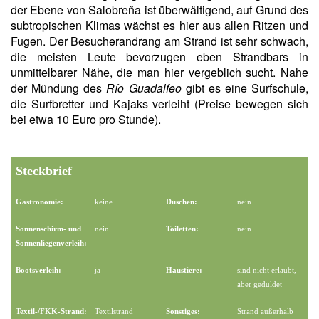
der Ebene von Salobreña ist überwältigend, auf Grund des
subtropischen Klimas wächst es hier aus allen Ritzen und
Fugen. Der Besucherandrang am Strand ist sehr schwach,
die meisten Leute bevorzugen eben Strandbars in
unmittelbarer Nähe, die man hier vergeblich sucht. Nahe
der Mündung des
Río Guadalfeo
gibt es eine Surfschule,
die Surfbretter und Kajaks verleiht (Preise bewegen sich
bei etwa 10 Euro pro Stunde).
Steckbrief
Gastronomie:
keine
Duschen:
nein
Sonnenschirm- und
nein
Toiletten:
nein
Sonnenliegenverleih:
Bootsverleih:
ja
Haustiere:
sind nicht erlaubt,
aber geduldet
Textil-/FKK-Strand:
Textilstrand
Sonstiges:
Strand außerhalb