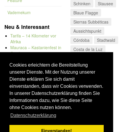
Feature
Schinken
Stausee
Vademekum
Blaue Flagge
Sierras Subbéticas
Neu & Interessant
Aussichtspunkt
Tarifa – 14 Kilometer vor
Córdoba
Stadtwald
Afrika
Mauraca – Kastanienfest in
Costa de la Luz
Capileira
Naturbadewannen von
Bolonia
Cookies erleichtern die Bereitstellung
Kap Trafalgar
unserer Dienste. Mit der Nutzung unserer
Düne von Bolonia
Dienste erklären Sie sich damit
einverstanden, dass wir Cookies verwenden.
In unserer Datenschutzerklärung finden Sie
Informationen dazu, wie Sie diese Seite
ohne Cookies nutzen können.
Datenschutzerklärung
Einverstanden!