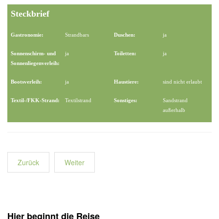
Steckbrief
Gastronomie:
Strandbars
Duschen:
ja
Sonnenschirm- und
ja
Toiletten:
ja
Sonnenliegenverleih:
Bootsverleih:
ja
Haustiere:
sind nicht erlaubt
Textil-/FKK-Strand:
Textilstrand
Sonstiges:
Sandstrand
außerhalb
Zurück
Weiter
Hier beginnt die Reise