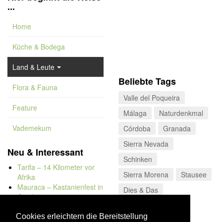
...
Home
Küche & Bodega
Land & Leute
Beliebte Tags
Flora & Fauna
Valle del Poqueira
Feature
Málaga
Naturdenkmal
Vademekum
Córdoba
Granada
Sierra Nevada
Neu & Interessant
Schinken
Tarifa – 14 Kilometer vor
Sierra Morena
Stausee
Afrika
Mauraca – Kastanienfest in
Dies & Das
Capileira
Naturbadewannen von
Bolonia
Cookies erleichtern die Bereitstellung