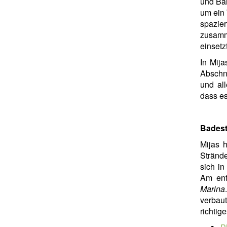
und Bar
um ein
spazie
zusamm
einsetzt
In Mij
Abschn
und all
dass es
Badest
Mijas h
Strände
sich in
Am ent
Marina
verbau
richtig