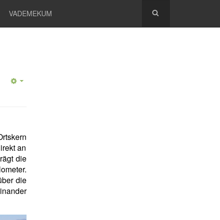
VADEMEKUM
Ortskern
irekt an
rägt die
ometer.
über die
einander