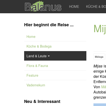
HOME
KÜCHE & B
Mi
Hier beginnt die Reise ...
Home
Küche & Bodega
Land & Leute
Málaga
Flora & Fauna
Mijas
is
einige 
Feature
der Küs
Entfer
Vademekum
Von
Má
Autobah
grenzen
Neu & Interessant