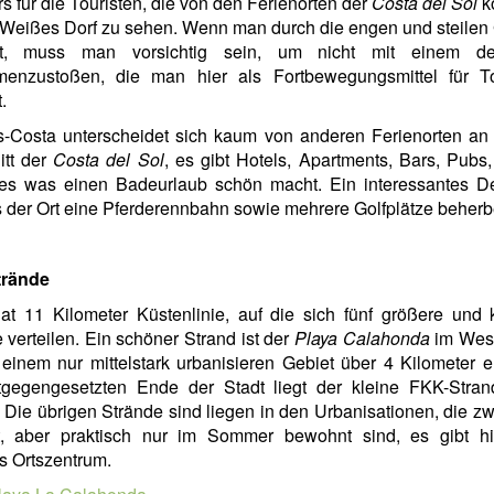
s für die Touristen, die von den Ferienorten der
Costa del Sol
k
 Weißes Dorf zu sehen. Wenn man durch die engen und steilen
rt, muss man vorsichtig sein, um nicht mit einem d
enzustoßen, die man hier als Fortbewegungsmittel für To
.
as-Costa unterscheidet sich kaum von anderen Ferienorten an
itt der
Costa del Sol
, es gibt Hotels, Apartments, Bars, Pubs
es was einen Badeurlaub schön macht. Ein interessantes Det
 der Ort eine Pferderennbahn sowie mehrere Golfplätze beherbe
rände
at 11 Kilometer Küstenlinie, auf die sich fünf größere und 
 verteilen. Ein schöner Strand ist der
Playa Calahonda
im West
 einem nur mittelstark urbanisieren Gebiet über 4 Kilometer er
gegengesetzten Ende der Stadt liegt der kleine FKK-Stra
. Die übrigen Strände sind liegen in den Urbanisationen, die zw
t, aber praktisch nur im Sommer bewohnt sind, es gibt hi
es Ortszentrum.