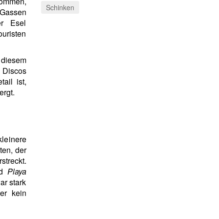
ommen,
Schinken
 Gassen
er Esel
uristen
 diesem
, Discos
ail ist,
rgt.
kleinere
en, der
streckt.
nd
Playa
ar stark
er kein