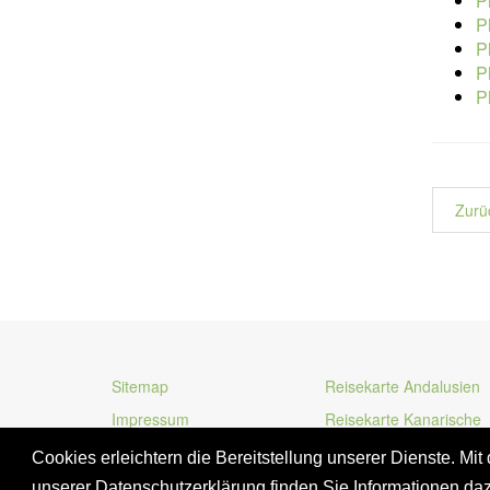
P
P
P
P
P
Zurü
Sitemap
Reisekarte Andalusien
Impressum
Reisekarte Kanarische
Inseln
Cookies erleichtern die Bereitstellung unserer Dienste. Mi
unserer Datenschutzerklärung finden Sie Informationen da