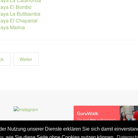
laya La Calahonda
laya El Bombo
laya La Butibamba
laya El Chaparral
laya Marina
ck
Weiter
t der Nutzung unserer Dienste erklären Sie sich damit einversta
zu, wie Sie diese Seite ohne Cookies nutzen können.
Datensch