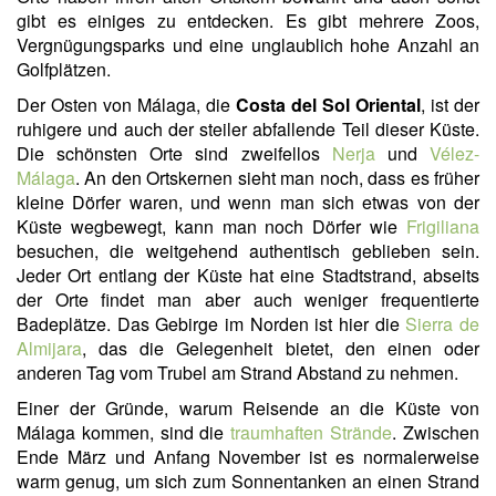
gibt es einiges zu entdecken. Es gibt mehrere Zoos,
Vergnügungsparks und eine unglaublich hohe Anzahl an
Golfplätzen.
Der Osten von Málaga, die
Costa del Sol Oriental
, ist der
ruhigere und auch der steiler abfallende Teil dieser Küste.
Die schönsten Orte sind zweifellos
Nerja
und
Vélez-
Málaga
. An den Ortskernen sieht man noch, dass es früher
kleine Dörfer waren, und wenn man sich etwas von der
Küste wegbewegt, kann man noch Dörfer wie
Frigiliana
besuchen, die weitgehend authentisch geblieben sein.
Jeder Ort entlang der Küste hat eine Stadtstrand, abseits
der Orte findet man aber auch weniger frequentierte
Badeplätze. Das Gebirge im Norden ist hier die
Sierra de
Almijara
, das die Gelegenheit bietet, den einen oder
anderen Tag vom Trubel am Strand Abstand zu nehmen.
Einer der Gründe, warum Reisende an die Küste von
Málaga kommen, sind die
traumhaften Strände
. Zwischen
Ende März und Anfang November ist es normalerweise
warm genug, um sich zum Sonnentanken an einen Strand