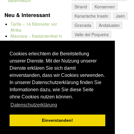
Vademekum
Strand
Konserven
Neu & Interessant
Kanarische Inseln
Jaén
Tarifa – 14 Kilometer vor
Granada
Andalusien
Afrika
Valle del Poqueira
Mauraca – Kastanienfest in
Capileira
Naturbadewannen von
Bolonia
Cookies erleichtern die Bereitstellung
Kap Trafalgar
unserer Dienste. Mit der Nutzung unserer
Düne von Bolonia
Dienste erklären Sie sich damit
einverstanden, dass wir Cookies verwenden.
In unserer Datenschutzerklärung finden Sie
Informationen dazu, wie Sie diese Seite
ohne Cookies nutzen können.
Datenschutzerklärung
Einverstanden!