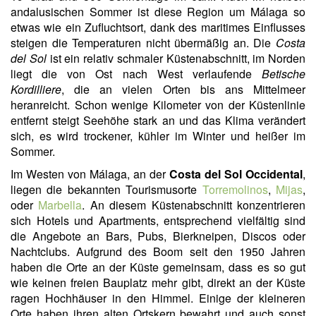
andalusischen Sommer ist diese Region um Málaga so
etwas wie ein Zufluchtsort, dank des maritimes Einflusses
steigen die Temperaturen nicht übermäßig an. Die
Costa
del Sol
ist ein relativ schmaler Küstenabschnitt, im Norden
liegt die von Ost nach West verlaufende
Betische
Kordilliere
, die an vielen Orten bis ans Mittelmeer
heranreicht. Schon wenige Kilometer von der Küstenlinie
entfernt steigt Seehöhe stark an und das Klima verändert
sich, es wird trockener, kühler im Winter und heißer im
Sommer.
Im Westen von Málaga, an der
Costa del Sol Occidental
,
liegen die bekannten Tourismusorte
Torremolinos
,
Mijas
,
oder
Marbella
. An diesem Küstenabschnitt konzentrieren
sich Hotels und Apartments, entsprechend vielfältig sind
die Angebote an Bars, Pubs, Bierkneipen, Discos oder
Nachtclubs. Aufgrund des Boom seit den 1950 Jahren
haben die Orte an der Küste gemeinsam, dass es so gut
wie keinen freien Bauplatz mehr gibt, direkt an der Küste
ragen Hochhäuser in den Himmel. Einige der kleineren
Orte haben ihren alten Ortskern bewahrt und auch sonst