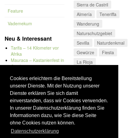
Sierra de Castril
Feature
Almería
Teneriffa
Vademekum
Wanderung
Naturschutzgebiet
Neu & Interessant
Sevilla
Naturdenkmal
Tarifa – 14 Kilometer vor
Gewürze
Fiesta
Afrika
Mauraca – Kastanienfest in
La Rioja
Capileira
Naturbadewannen von
Bolonia
Cookies erleichtern die Bereitstellung
Kap Trafalgar
unserer Dienste. Mit der Nutzung unserer
Düne von Bolonia
Dienste erklären Sie sich damit
einverstanden, dass wir Cookies verwenden.
In unserer Datenschutzerklärung finden Sie
Informationen dazu, wie Sie diese Seite
ohne Cookies nutzen können.
Datenschutzerklärung