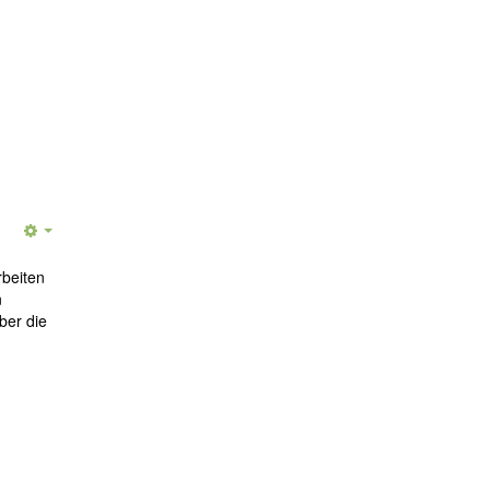
rbeiten
n
ber die