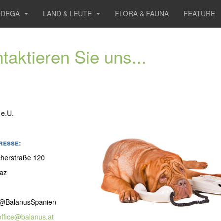
ODEGA
LAND & LEUTE
FLORA & FAUNA
FEATURE
taktieren Sie uns...
 e.U.
resse:
cherstraße 120
az
: @BalanusSpanien
office@balanus.at