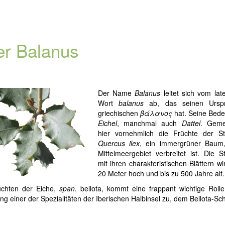
r Balanus
Der Name
Balanus
leitet sich vom lat
Wort
balanus
ab, das seinen Ursp
griechischen
βάλανος
hat. Seine Bede
Eichel
, manchmal auch
Dattel
. Geme
hier vornehmlich die Früchte der St
Quercus ilex
, ein immergrüner Baum
Mittelmeergebiet verbreitet ist. Die S
mit ihren charakteristischen Blättern wi
20 Meter hoch und bis zu 500 Jahre alt.
chten der Eiche,
span.
bellota, kommt eine frappant wichtige Rolle
g einer der Spezialitäten der Iberischen Halbinsel zu, dem Bellota-Sc