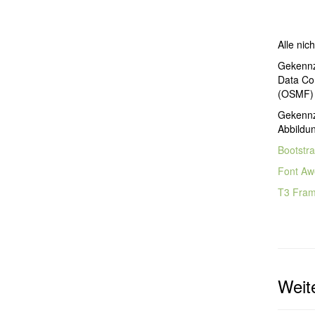
Alle nic
Gekennz
Data Co
(OSMF) 
Gekennze
Abbildu
Bootstr
Font A
T3 Fra
Weite