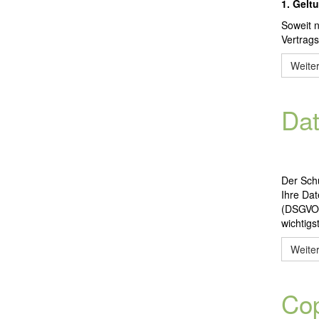
1. Gelt
Soweit n
Vertrag
Weite
Dat
Der Schu
Ihre Da
(DSGVO, 
wichtig
Weiter
Cop