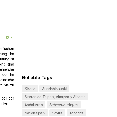
einischen
rung im
utung ist
int sind
eineiche
, der im
Beliebte Tags
teineiche
rd bis zu
Strand
Aussichtspunkt
Sierras de Tejeda, Almijara y Alhama
 bei der
hinken.
Andalusien
Sehenswürdigkeit
Nationalpark
Sevilla
Teneriffa