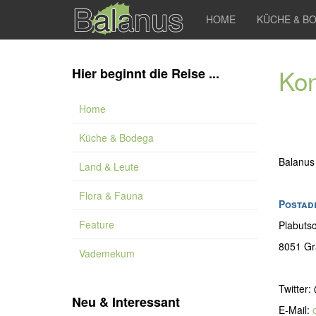
HOME
KÜCHE & B
Kon
Hier beginnt die Reise ...
Home
Küche & Bodega
Balanus
Land & Leute
Flora & Fauna
Postad
Feature
Plabuts
8051 Gr
Vademekum
Twitter
Neu & Interessant
E-Mail: