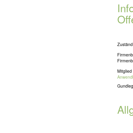
Inf
Off
Zuständi
Firmenb
Firmenbu
Mitglied
Anwendba
Gundlege
All