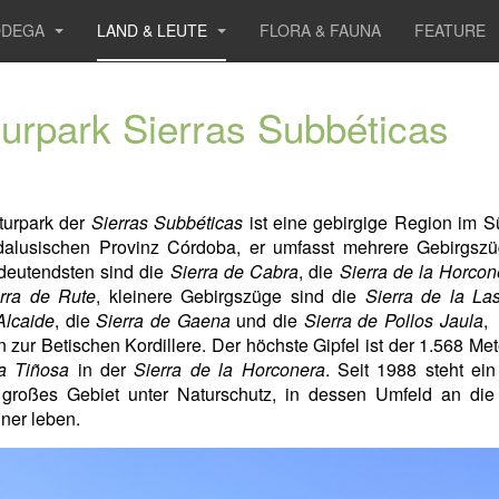
ODEGA
LAND & LEUTE
FLORA & FAUNA
FEATURE
urpark Sierras Subbéticas
turpark der
Sierras Subbéticas
ist eine gebirgige Region im S
dalusischen Provinz Córdoba, er umfasst mehrere Gebirgszü
deutendsten sind die
Sierra de Cabra
, die
Sierra de la Horcon
rra de Rute
, kleinere Gebirgszüge sind die
Sierra de la Las
Alcaide
, die
Sierra de Gaena
und die
Sierra de Pollos Jaula
, 
 zur Betischen Kordillere. Der höchste Gipfel ist der 1.568 Me
a Tiñosa
in der
Sierra de la Horconera
. Seit 1988 steht ei
 großes Gebiet unter Naturschutz, in dessen Umfeld an die
ner leben.