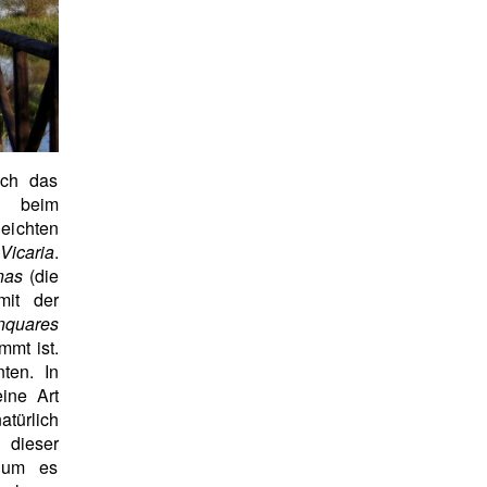
ich das
z beim
eichten
Vicaria
.
nas
(die
mit der
quares
mmt ist.
nten. In
ine Art
türlich
 dieser
, um es