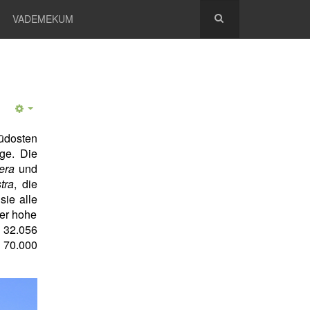
VADEMEKUM
üdosten
ge. Die
era
und
tra
, die
sie alle
ter hohe
n 32.056
 70.000