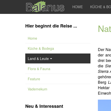
HOME
KÜCHE & B
Nat
Hier beginnt die Reise ...
Home
Küche & Bodega
Der Na
der an
Land & Leute
drei be
die
Sie
Flora & Fauna
Sierra 
gehören
Feature
Berg
L
Hektar
Vademekum
Einwoh
Neu & Interessant