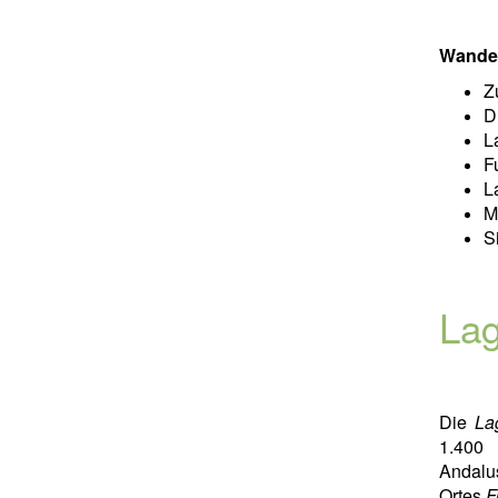
Wande
Z
D
L
F
L
M
S
Lag
Die
La
1.400 
Andalus
Ortes
F