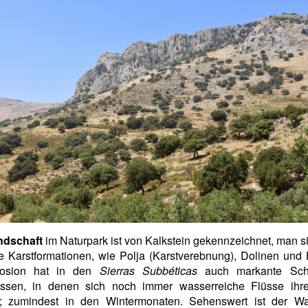
ndschaft
im Naturpark ist von Kalkstein gekennzeichnet, man si
e Karstformationen, wie Polja (Karstverebnung), Dolinen und
rosion hat in den
Sierras Subbéticas
auch markante Schl
lassen, in denen sich noch immer wasserreiche Flüsse ih
; zumindest in den Wintermonaten. Sehenswert ist der Was