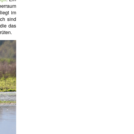
meerraum
liegt im
uch sind
 die das
rüten.