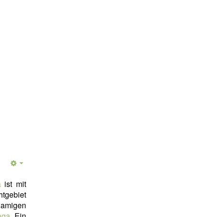
a
ist mit
tgebiet
hnamigen
aga
. Ein