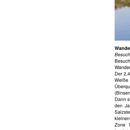
Wande
Besuc
Besuch
Wander
Der 2,
Weiße 
Überq
(Binsen
Dann si
den Ja
Salzst
kleine
Zone K