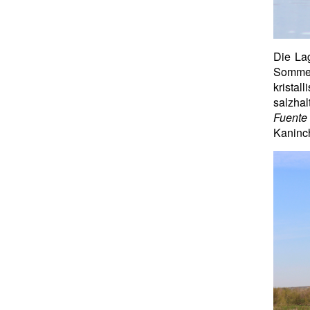
Die La
Sommer
kristal
salzha
Fuente
Kaninch