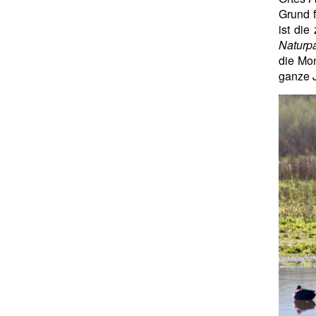
Grund f
ist die
Naturp
die Mon
ganze J