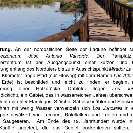
rung.
An der nordöstlichen Seite der Lagune befindet s
herzentrum José Antonio Valverde
. Der Parkplat
erzentrum ist der Ausgangspunkt einer kurzen und l
ung entlang des Nordufers bis zum Aussichtspunkt
Mirador La 
4 Kilometer lange Pfad (nur Hinweg) mit dem Namen
Las Albi
Erde) ist beschildert und leicht zu finden, er beginnt 
uerung einer Holzbrücke. Dahinter liegen
Los Jun
dickicht), ein Gebiet, das in wasserreichen Jahren überschwe
eht man hier Flamingos, Störche, Säbelschnäbler und Stocke
hren mit wenig Wasser verwandeln sich
Los Juncares
in e
eppe bevölkert von Lerchen, Rötelfalken und Trielen und na
n Säugetieren. Am Ende des 19. Jahrhundert wurde in
anäle angelegt, die das Gebiet trockenlegen sollten