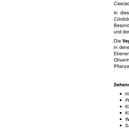
Cascad
In die
Córdo
Besonde
und de
Die
Ve
in den
Ebenen
Oliven
Pflanze
Sehen
H
P
K
K
W
S