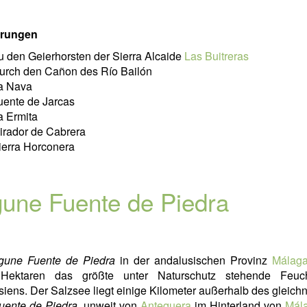
rungen
u den Geierhorsten der Sierra Alcaide
Las Buitreras
urch den Cañon des Río Bailón
a Nava
uente de Jarcas
a Ermita
irador de Cabrera
ierra Horconera
une Fuente de Piedra
gune Fuente de Piedra
in der andalusischen Provinz
Málag
Hektaren das größte unter Naturschutz stehende Feuch
iens. Der Salzsee liegt einige Kilometer außerhalb des gleic
uente de Piedra
, unweit von
Antequera
im Hinterland von
Mál