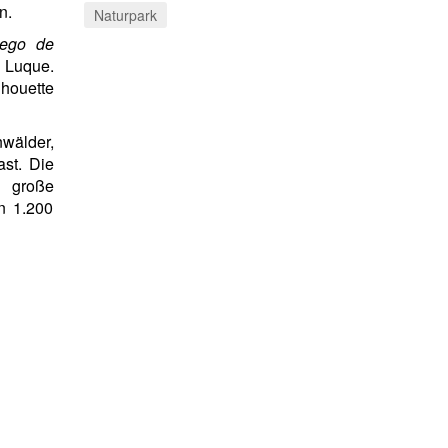
n.
Naturpark
iego de
 Luque.
lhouette
nwälder,
st. Die
m große
n 1.200