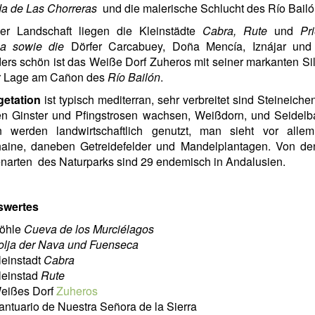
a de Las Chorreras
und die malerische Schlucht des Río Bailó
ser Landschaft liegen die Kleinstädte
Cabra, Rute
und
Pr
ba sowie die
Dörfer Carcabuey, Doña Mencía, Iznájar und
rs schön ist das Weiße Dorf Zuheros mit seiner markanten Si
r Lage am Cañon des
Río Bailón
.
getation
ist typisch mediterran, sehr verbreitet sind Steineiche
en Ginster und Pfingstrosen wachsen, Weißdorn, und Seidelba
 werden landwirtschaftlich genutzt, man sieht vor alle
haine, daneben Getreidefelder und Mandelplantagen. Von de
narten des Naturparks sind 29 endemisch in Andalusien.
swertes
öhle
Cueva de los Murciélagos
o
lja der Nava und Fuenseca
leinstadt
Cabra
leinstad
Rute
eißes Dorf
Zuheros
antuario de Nuestra Señora de la Sierra