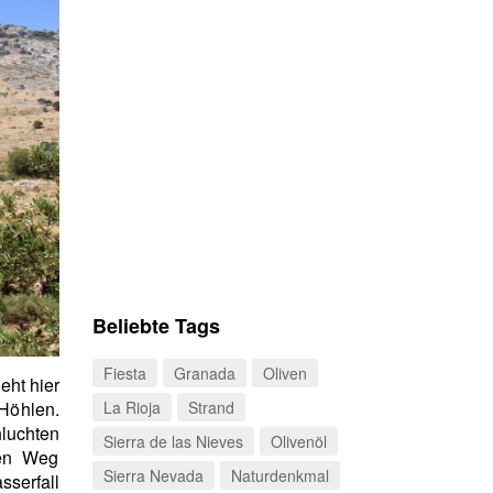
Beliebte Tags
Fiesta
Granada
Oliven
eht hier
 Höhlen.
La Rioja
Strand
uchten
Sierra de las Nieves
Olivenöl
ren Weg
Sierra Nevada
Naturdenkmal
serfall