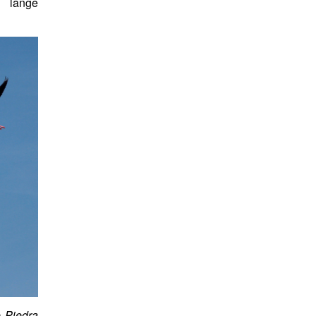
n lange
 Piedra