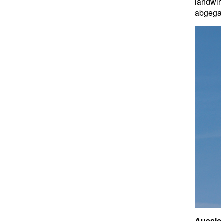
landwi
abgegan
Aussic