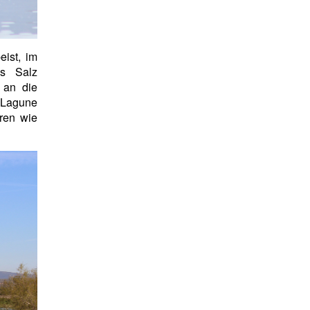
ist, im
as Salz
t an die
 Lagune
ren wie