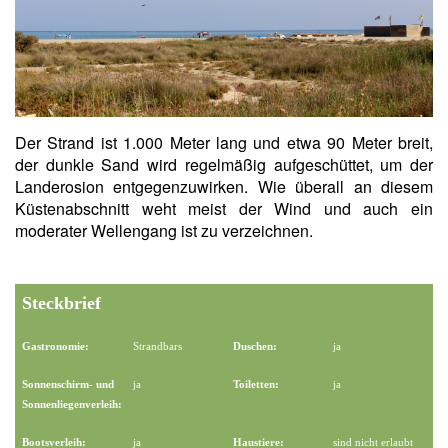
Der Strand ist 1.000 Meter lang und etwa 90 Meter breit,
der dunkle Sand wird regelmäßig aufgeschüttet, um der
Landerosion entgegenzuwirken. Wie überall an diesem
Küstenabschnitt weht meist der Wind und auch ein
moderater Wellengang ist zu verzeichnen.
Steckbrief
Gastronomie:
Strandbars
Duschen:
ja
Sonnenschirm- und
ja
Toiletten:
ja
Sonnenliegenverleih:
Bootsverleih:
ja
Haustiere:
sind nicht erlaubt