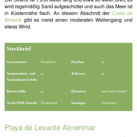
wird regelmäßig Sand aufgeschüttet und auch das Meer ist
in Küstennähe flach. An diesem Abschnitt der
Costa de
Almería
gibt es meist einen moderaten Wellengang und
etwas Wind.
Steckbrief
Gastronomie:
Strandbars
Duschen:
ja
Sonnenschirm- und
ja
Toiletten:
ja
Sonnenliegenverleih:
Bootsverleih:
ja
Haustiere:
sind nicht erlaubt
Textil-/FKK-Strand:
Textilstrand
Sonstiges:
Ortsstrand
Playa de Levante Almerimar