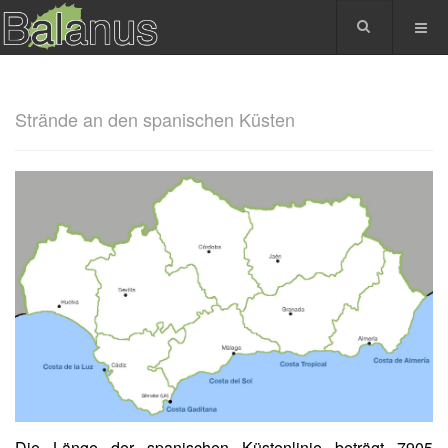
Strände an den spanischen Küsten
Die Länge der spanischen Küstenlinie beträgt 7905