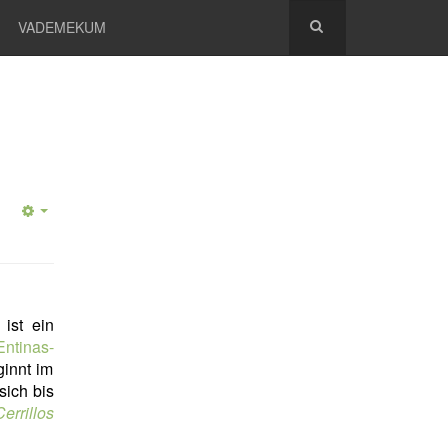
VADEMEKUM
) ist ein
ntinas-
ginnt im
 sich bis
rrillos