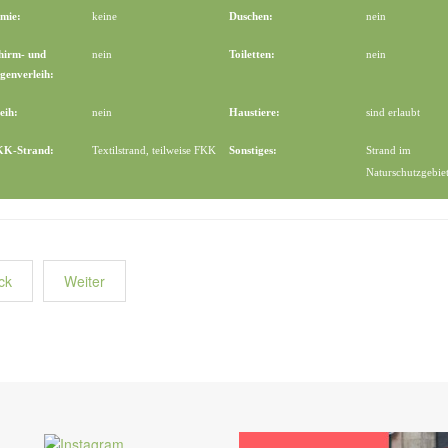
mie:
keine
Duschen:
nein
hirm- und
nein
Toiletten:
nein
genverleih:
eih:
nein
Haustiere:
sind erlaubt
FKK-Strand:
Textilstrand, teilweise FKK
Sonstiges:
Strand im
Naturschutzgebie
ck
Weiter