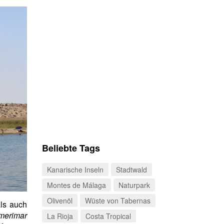
Beliebte Tags
Kanarische Inseln
Stadtwald
Montes de Málaga
Naturpark
Olivenöl
Wüste von Tabernas
ls auch
merimar
La Rioja
Costa Tropical