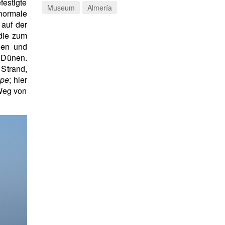
festigte
Museum
Almería
normale
 auf der
die zum
len und
e Dünen.
 Strand,
ipe
; hier
Weg von