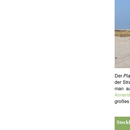
Der
Pla
der Str
man au
Almerí
großes
Steck