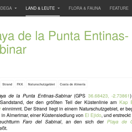
ODEGA
LAND & LEUTE
FLORA & FAUNA
FEATURE
aya de la Punta Entinas-
binar
Strand
FKK
Naturschutzgebiet
Costa de Almería
aya de la Punta Entinas-Sabinar
(GPS
36.68423, -2.73861
 Sandstand, der den größten Teil der Küstenlinie am
Kap E
r
einnimmt. Der Strand liegt in einem Naturschutzgebiet, er be
in Almerimar, einer Küstensiedlung von
El Ejido
, und erstreckt
euchtturm
Faro del Sabinal
, an den sich der
Playa de Ce
eßt.