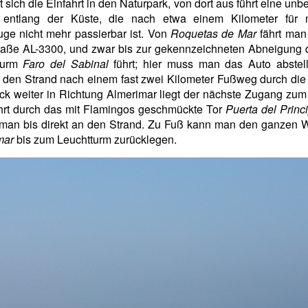
t sich die Einfahrt in den Naturpark, von dort aus führt eine unbe
 entlang der Küste, die nach etwa einem Kilometer für 
ge nicht mehr passierbar ist. Von
Roquetas de Mar
fährt man
raße AL-3300, und zwar bis zur gekennzeichneten Abneigung 
turm
Faro del Sabinal
führt; hier muss man das Auto abstel
t den Strand nach einem fast zwei Kilometer Fußweg durch di
ck weiter in Richtung Almerimar liegt der nächste Zugang zum
hrt durch das mit Flamingos geschmückte Tor
Puerta del Princ
man bis direkt an den Strand. Zu Fuß kann man den ganzen 
mar
bis zum Leuchtturm zurücklegen.