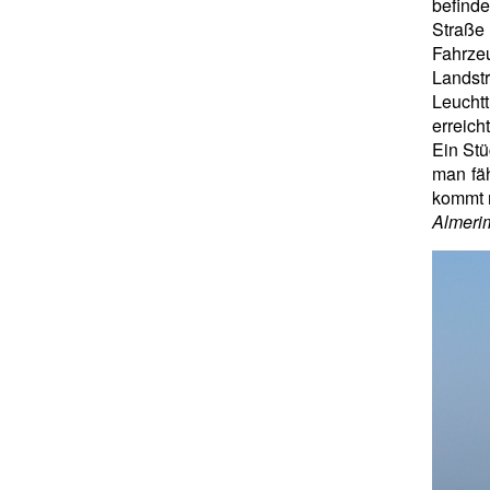
befinde
Straße
Fahrzeu
Landst
Leucht
erreich
Ein Stü
man fä
kommt 
Almeri