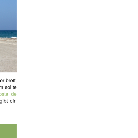
r breit,
m sollte
osta de
gibt ein