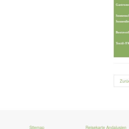
Gastrono
Sonnensc
Sonnenlie
Bootsverl
Textil-/
Zurü
Sitemap
Reisekarte Andalusien