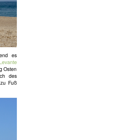
rend es
Levante
ng Osten
ich des
 zu Fuß