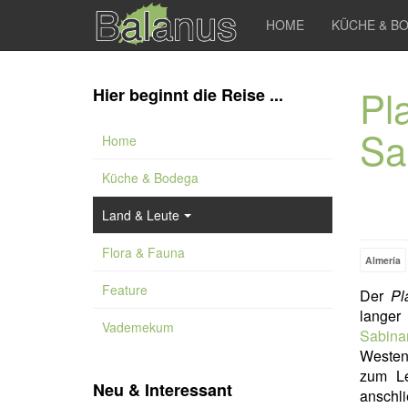
HOME
KÜCHE & B
Pl
Hier beginnt die Reise ...
Sa
Home
Küche & Bodega
Land & Leute
Flora & Fauna
Almería
Feature
Der
Pl
langer
Vademekum
Sabina
Westen 
zum L
Neu & Interessant
anschli