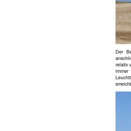
Der Be
anschl
relativ
immer 
Leucht
erreich