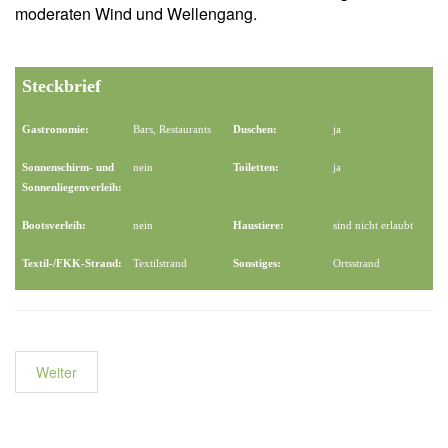
moderaten Wind und Wellengang.
Steckbrief
Gastronomie:
Bars, Restaurants
Duschen:
ja
Sonnenschirm- und
nein
Toiletten:
ja
Sonnenliegenverleih:
Bootsverleih:
nein
Haustiere:
sind nicht erlaubt
Textil-/FKK-Strand:
Textilstrand
Sonstiges:
Ortsstrand
Weiter