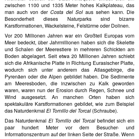
zwischen 1100 und 1335 Meter hohes Kalkplateau, das
man auch von der
Costa del Sol
aus sehen kann. Die
Besonderheit dieses Naturparks sind bizarre
Karstformationen, Wackelsteine, Felstürme oder Dolinen.
Vor 200 Millionen Jahren war ein Großteil Europas vom
Meer bedeckt, über Jahrmillionen haben sich die Skelette
und Schalen der Meerestiere in mehreren Schickten am
Boden abgelagert. Seit etwa 20 Millionen Jahren schiebt
sich die Afrikanische Platte in Richtung Eurasischer Platte,
wodurch sich unter anderem das Atlasgebirge, die
Pyrenäen oder die Alpen gebildet haben. Die Sedimente
am Meeresboden, die inzwischen zu Kalk geworden
waren, waren nun der Erosion durch Regen, Schnee und
Wind ausgesetzt. An manchen Orten haben sich
spektakuläre Karstformationen gebildet, wie zum Beispiel
das Naturdenkmal
El Tornillo del Torcal
(Schraube).
Das Naturdenkmal
El Tornillo del Torcal
befindet sich ein
paar hundert Meter vor dem Besucher- und
Informationszentrum auf der linken Seite der Straße. Wenn