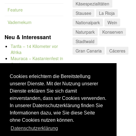
Käsespezialitäten
Feature
Stausee
La Rioja
Vademekum
Nationalpark
Wein
Naturpark
Konserven
Neu & Interessant
Stadtwald
Tarifa – 14 Kilometer vor
Gran Canaria
Cáceres
Afrika
Mauraca – Kastanienfest in
Capileira
Naturbadewannen von
Bolonia
Cookies erleichtern die Bereitstellung
Kap Trafalgar
unserer Dienste. Mit der Nutzung unserer
Düne von Bolonia
Dienste erklären Sie sich damit
einverstanden, dass wir Cookies verwenden.
In unserer Datenschutzerklärung finden Sie
Informationen dazu, wie Sie diese Seite
ohne Cookies nutzen können.
Datenschutzerklärung