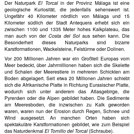
Der Naturpark
El Torcal
in der Provinz Málaga ist eine
geologische Kuriosität, die jedenfalls sehenswert ist.
Ungefähr 40 Kilometer nördlich von Málaga und 15
Kilometer südlich der Stadt Antequera erhebt sich ein
zwischen 1100 und 1335 Meter hohes Kalkplateau, das
man auch von der
Costa del Sol
aus sehen kann. Die
Besonderheit dieses Naturparks sind bizarre
Karstformationen, Wackelsteine, Felstürme oder Dolinen.
Vor 200 Millionen Jahren war ein Großteil Europas vom
Meer bedeckt, über Jahrmillionen haben sich die Skelette
und Schalen der Meerestiere in mehreren Schickten am
Boden abgelagert. Seit etwa 20 Millionen Jahren schiebt
sich die Afrikanische Platte in Richtung Eurasischer Platte,
wodurch sich unter anderem das Atlasgebirge, die
Pyrenäen oder die Alpen gebildet haben. Die Sedimente
am Meeresboden, die inzwischen zu Kalk geworden
waren, waren nun der Erosion durch Regen, Schnee und
Wind ausgesetzt. An manchen Orten haben sich
spektakuläre Karstformationen gebildet, wie zum Beispiel
das Naturdenkmal
El Tornillo del Torcal
(Schraube).