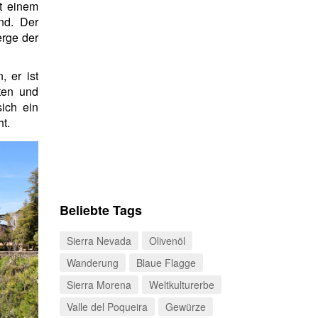
it einem
nd. Der
erge der
 er ist
sten und
ich ein
ht.
Beliebte Tags
Sierra Nevada
Olivenöl
Wanderung
Blaue Flagge
Sierra Morena
Weltkulturerbe
Valle del Poqueira
Gewürze