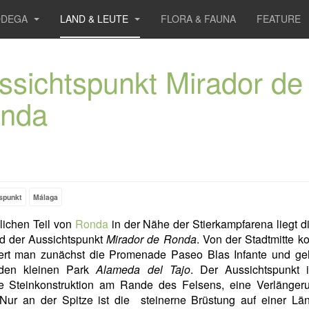
ODEGA
LAND & LEUTE
FLORA & FAUNA
FEATURE
ssichtspunkt Mirador de
nda
spunkt
Málaga
lichen Teil von
Ronda
in der Nähe der Stierkampfarena liegt d
d der Aussichtspunkt
Mirador de Ronda
. Von der Stadtmitte 
ert man zunächst die Promenade Paseo Blas Infante und ge
den kleinen Park
Alameda del Tajo
. Der Aussichtspunkt i
e Steinkonstruktion am Rande des Felsens, eine Verlänger
 Nur an der Spitze ist die steinerne Brüstung auf einer Lä