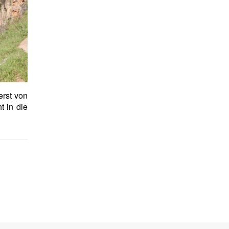
erst von
t in die