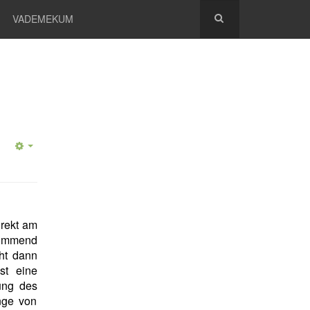
VADEMEKUM
irekt am
kommend
ht dann
st eine
ung des
nge von