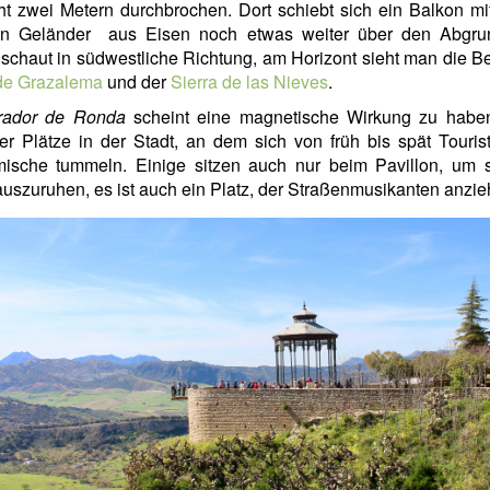
cht zwei Metern durchbrochen. Dort schiebt sich ein Balkon m
en Geländer aus Eisen noch etwas weiter über den Abgru
schaut in südwestliche Richtung, am Horizont sieht man die B
 de Grazalema
und der
Sierra de las Nieves
.
rador de Ronda
scheint eine magnetische Wirkung zu haben,
er Plätze in der Stadt, an dem sich von früh bis spät Touri
mische tummeln. Einige sitzen auch nur beim Pavillon, um s
uszuruhen, es ist auch ein Platz, der Straßenmusikanten anzie