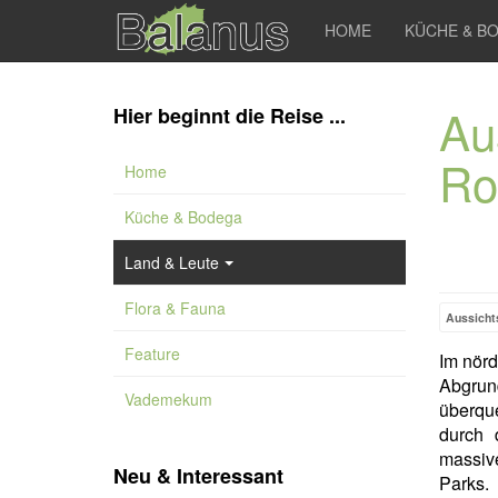
HOME
KÜCHE & B
Au
Hier beginnt die Reise ...
Ro
Home
Küche & Bodega
Land & Leute
Flora & Fauna
Aussicht
Feature
Im nörd
Abgrun
Vademekum
überqu
durch 
massiv
Neu & Interessant
Parks.