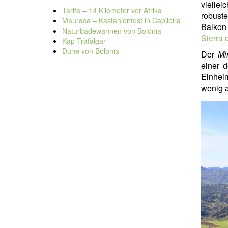
viellei
Tarifa – 14 Kilometer vor Afrika
robust
Mauraca – Kastanienfest in Capileira
Balkon 
Naturbadewannen von Bolonia
Sierra
Kap Trafalgar
Düne von Bolonia
Der
Mi
einer d
Einhei
wenig a