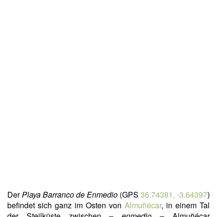
Der
Playa Barranco de Enmedio
(GPS
36.74381, -3.64397
)
befindet sich ganz im Osten von
Almuñécar
, in einem Tal
der Steilküste zwischen –
enmedio
– Almuñécar