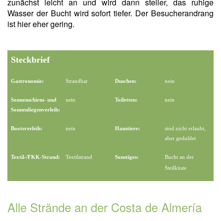
zunächst leicht an und wird dann steiler, das ruhige
Wasser der Bucht wird sofort tiefer. Der Besucherandrang
ist hier eher gering.
Steckbrief
Gastronomie:
Strandbar
Duschen:
nein
Sonnenschirm- und
nein
Toiletten:
nein
Sonnenliegenverleih:
Bootsverleih:
nein
Haustiere:
sind nicht erlaubt,
aber geduldet
Textil-/FKK-Strand:
Textilstrand
Sonstiges:
Bucht an der
Steilküste
Alle Strände an der Costa de Almería