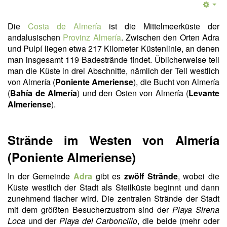
Die
Costa de Almería
ist die Mittelmeerküste der
andalusischen
Provinz Almería
. Zwischen den Orten Adra
und Pulpí liegen etwa 217 Kilometer Küstenlinie, an denen
man insgesamt 119 Badestrände findet. Üblicherweise teil
man die Küste in drei Abschnitte, nämlich der Teil westlich
von Almería (
Poniente Ameriense
), die Bucht von Almería
(
Bahía de Almería
) und den Osten von Almería (
Levante
Almeriense
).
Strände im Westen von Almería
(Poniente Almeriense)
In der Gemeinde
Adra
gibt es
zwölf Strände
, wobei die
Küste westlich der Stadt als Steilküste beginnt und dann
zunehmend flacher wird. Die zentralen Strände der Stadt
mit dem größten Besucherzustrom sind der
Playa Sirena
Loca
und der
Playa del Carboncillo
, die beide (mehr oder