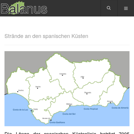
Strände an den spanischen Küsten
Die Länge der spanischen Küstenlinie beträgt 7905