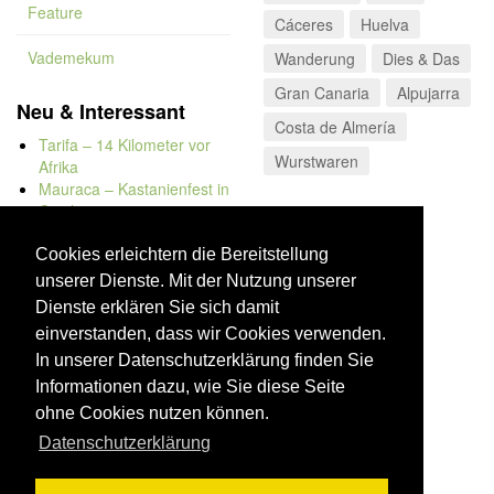
Feature
Cáceres
Huelva
Vademekum
Wanderung
Dies & Das
Gran Canaria
Alpujarra
Neu & Interessant
Costa de Almería
Tarifa – 14 Kilometer vor
Wurstwaren
Afrika
Mauraca – Kastanienfest in
Capileira
Naturbadewannen von
Bolonia
Cookies erleichtern die Bereitstellung
Kap Trafalgar
unserer Dienste. Mit der Nutzung unserer
Düne von Bolonia
Dienste erklären Sie sich damit
einverstanden, dass wir Cookies verwenden.
In unserer Datenschutzerklärung finden Sie
Informationen dazu, wie Sie diese Seite
ohne Cookies nutzen können.
Datenschutzerklärung