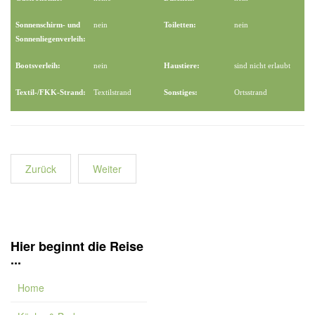
Sonnenschirm- und
nein
Toiletten:
nein
Sonnenliegenverleih:
Bootsverleih:
nein
Haustiere:
sind nicht erlaubt
Textil-/FKK-Strand:
Textilstrand
Sonstiges:
Ortsstrand
Zurück
Weiter
Hier beginnt die Reise
...
Home