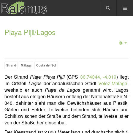
Playa Pijil/Lagos
Strand
Málaga
Costa del Sol
Der Strand
Playa Playa Pijil
(GPS
36.74344, -4.019
) liegt
im Ortsteil
Lagos
der andalusischen Stadt
Vélez-Málaga
,
weshalb er auch
Playa de Lagos
genannt wird. Lagos
besteht aus einigen Häusern entlang der Nationalstraße N-
340, dahinter sieht man die Gewächshäuser aus Plastik,
Gärten und Felder. Teilweise befinden sich Häuser und
Schilf zwischen der Straße und dem Strand, teilweise ist er
von der Straße her einsehbar.
Der Kiesstrand ist 2.000 Meter lang und durchschnittlich 5