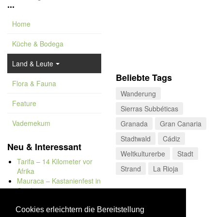
...
Home
Küche & Bodega
Land & Leute
Beliebte Tags
Flora & Fauna
Wanderung
Feature
Sierras Subbéticas
Vademekum
Granada
Gran Canaria
Stadtwald
Cádiz
Neu & Interessant
Weltkulturerbe
Stadt
Tarifa – 14 Kilometer vor
Strand
La Rioja
Afrika
Mauraca – Kastanienfest in
Capileira
Naturbadewannen von
Bolonia
Cookies erleichtern die Bereitstellung