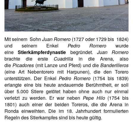
Mit seinem Sohn
Juan Romero
(1727 oder 1729 bis 1824)
und seinem Enkel
Pedro Romero
wurde
eine
Stierkämpferdynastie
begründet.
Juan Romero
brachte die erste
Cuadrilla
in die Arena, also
die
Picadores
(mit Lanze und Pferd) und die
Banderilleros
(eine Art Nebentorero mit Harpunen), die den Torero
unterstützen. Der Enkel
Pedro Romero
(1754 bis 1839)
erlangte eine bis heute andauernde Berühmtheit, er soll
über 5.000 Stiere getötet haben ohne auch nur einmal
verletzt zu werden. Er war neben
Pepe Hilo
(1754 bis
1801) auch einer der beiden Toreros, die die Arena in
Ronda einweihten. Die im 18. Jahrhundert formulierten
Regeln des Stierkampfes sind bis heute gültig.