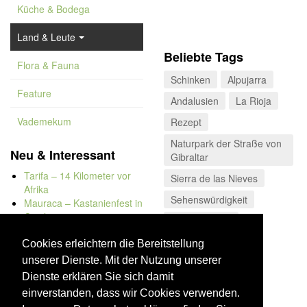
Küche & Bodega
Land & Leute
Beliebte Tags
Flora & Fauna
Schinken
Alpujarra
Feature
Andalusien
La Rioja
Vademekum
Rezept
Naturpark der Straße von
Neu & Interessant
Gibraltar
Tarifa – 14 Kilometer vor
Sierra de las Nieves
Afrika
Sehenswürdigkeit
Mauraca – Kastanienfest in
Capileira
Naturdenkmal
Naturbadewannen von
Costa de la Luz
Bolonia
Cookies erleichtern die Bereitstellung
Kap Trafalgar
unserer Dienste. Mit der Nutzung unserer
Düne von Bolonia
Dienste erklären Sie sich damit
einverstanden, dass wir Cookies verwenden.