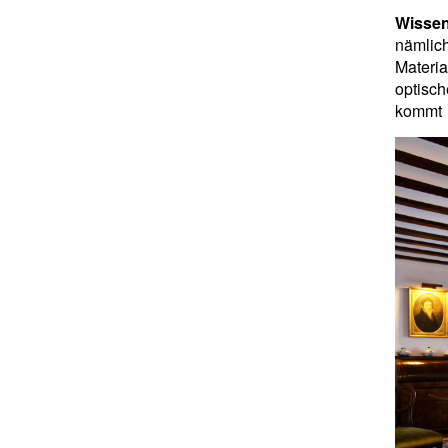
Wissen
nämli
Materia
optisch
kommt a