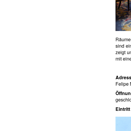
Räume 
sind ei
zeigt u
mit ein
Adress
Felipe 
Öffnun
geschl
Eintrit