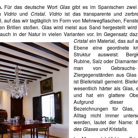
.
Für das deutsche Wort
Glas
gibt es im Spanischen zwei 
ch
Vidrio
und
Cristal
.
Vidrio
ist das transparente und zerbre
l, auf das wir tagtäglich im Form von Mehrwegflaschen, Fenst
en Brillen stoßen. Glas wird meist aus Sand hergestellt wir
uch in der Natur in vielen Varianten vor.
Im Gegensatz daz
Cristal
ein Material, das auf 
Ebene eine geordnete kris
Struktur ausweist: Bergkri
Rubine, Salz oder Diamante
man von Gebrauchs
Ziergegenständen aus Glas s
ist Bleikristall gemeint. Bleikri
wesentlich härter als Glas, e
und hat ein glattere Ober
Aufgrund dieser b
Bezeichnungen für Glas,
Alltag nicht immer unters
werden, lautet der Name:
des Glases und Kristalls.