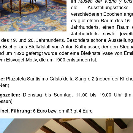
Im
Museo del Vidrio y Crist
die Ausstellungsstück
verschiedenen Epochen ange
es gibt einen Raum des 16. 
Jahrhunderts, einen Raum 
Jahrhunderts sowie jewei
des 19. und 20. Jahrhunderts. Besonders schöne Ausstellung
n Becher aus Bleikristall von Anton Kothgasser, der den Ste
nd um 1820 gefertigt wurde oder eine Bleikristallvase von Émi
em Eisvogel-Motiv, die um 1900 entstanden ist.
e:
Plazoleta Santísimo Cristo de la Sangre 2 (neben der Kirche
Neri)
gszeiten:
Dienstag bis Sonntag, 11.00 bis 19.00 Uhr (im
ossen)
t incl. Führung:
6 Euro bzw. ermäßigt 4 Euro