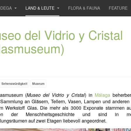
ODEGA
LAND & LEUTE
FLORA & FAUNA
FEATURE
seo del Vidrio y Cristal
lasmuseum)
Sehenswürdigkeit
Museum
lasmuseum (
Museo del Vidrio y Cristal
) in
Málaga
beherber
e Sammlung an Gläsern, Tellern, Vasen, Lampen und anderen
m Werkstoff Glas. Die mehr als 3000 Exponate stammen au
en der Menschheitsgeschichte und sind in me
lungsräumen auf zwei Etagen liebevoll angeordnet.