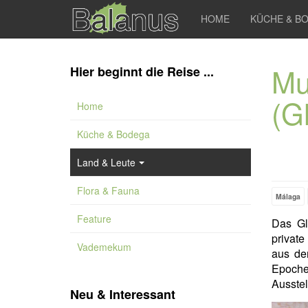
HOME
KÜCHE & B
Mu
Hier beginnt die Reise ...
(G
Home
Küche & Bodega
Land & Leute
Flora & Fauna
Málaga
Feature
Das G
privat
Vademekum
aus de
Epoch
Ausstel
Neu & Interessant