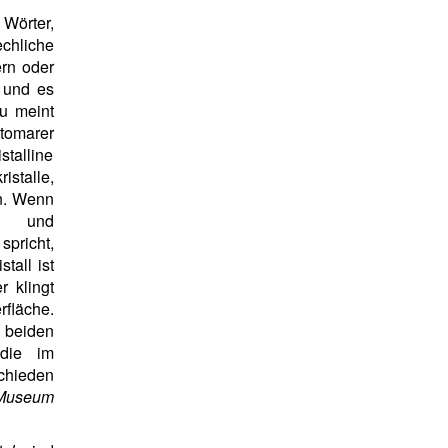
Wörter,
chliche
ern oder
d und es
u meint
atomarer
talline
stalle,
n. Wenn
- und
pricht,
stall ist
r klingt
fläche.
eiden
 die im
chieden
Museum