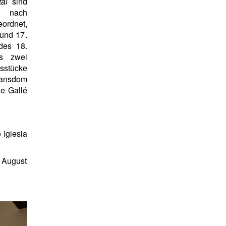
al
sind
e nach
ordnet,
und 17.
des 18.
ls zwei
sstücke
phansdom
le Gallé
 Iglesia
 August