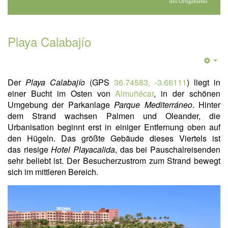
des Ortsgebietes
Playa Calabajío
Der
Playa Calabajío
(GPS
36.74583, -3.66111
) liegt in
einer Bucht im Osten von
Almuñécar
, in der schönen
Umgebung der Parkanlage
Parque Mediterráneo
. Hinter
dem Strand wachsen Palmen und Oleander, die
Urbanisation beginnt erst in einiger Entfernung oben auf
den Hügeln. Das größte Gebäude dieses Viertels ist
das riesige
Hotel Playacalida
, das bei Pauschalreisenden
sehr beliebt ist. Der Besucherzustrom zum Strand bewegt
sich im mittleren Bereich.