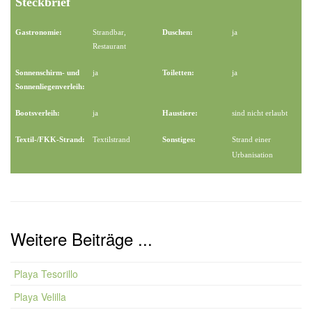
Steckbrief
Gastronomie:
Strandbar,
Duschen:
ja
Restaurant
Sonnenschirm- und
ja
Toiletten:
ja
Sonnenliegenverleih:
Bootsverleih:
ja
Haustiere:
sind nicht erlaubt
Textil-/FKK-Strand:
Textilstrand
Sonstiges:
Strand einer
Urbanisation
Weitere Beiträge ...
Playa Tesorillo
Playa Velilla