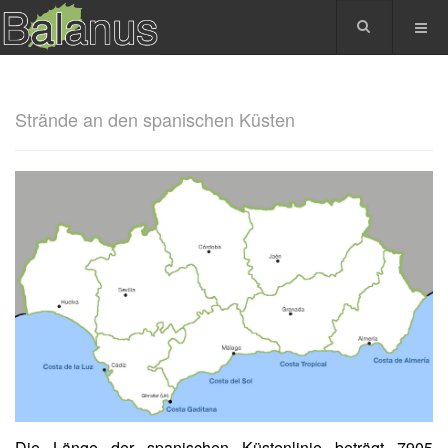
Strände an den spanischen Küsten
Die Länge der spanischen Küstenlinie beträgt 7905