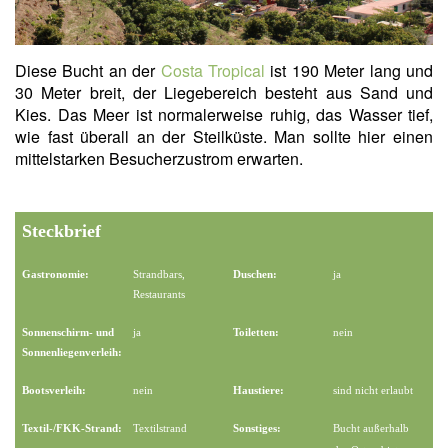
Diese Bucht an der
Costa Tropical
ist 190 Meter lang und
30 Meter breit, der Liegebereich besteht aus Sand und
Kies. Das Meer ist normalerweise ruhig, das Wasser tief,
wie fast überall an der Steilküste. Man sollte hier einen
mittelstarken Besucherzustrom erwarten.
Steckbrief
Gastronomie:
Strandbars,
Duschen:
ja
Restaurants
Sonnenschirm- und
ja
Toiletten:
nein
Sonnenliegenverleih:
Bootsverleih:
nein
Haustiere:
sind nicht erlaubt
Textil-/FKK-Strand:
Textilstrand
Sonstiges:
Bucht außerhalb