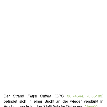
Der Strand
Playa Cabria
(GPS
36.74544, -3.65183
)
befindet sich in einer Bucht an der wieder verstärkt in
Erscheinung tretenden Steilküste im Osten von
Almuñécar
.