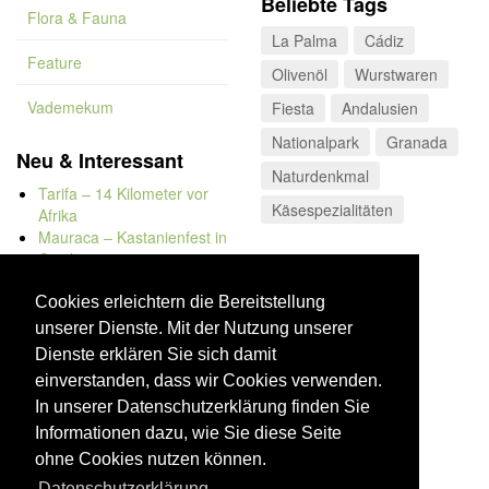
Beliebte Tags
Flora & Fauna
La Palma
Cádiz
Feature
Olivenöl
Wurstwaren
Vademekum
Fiesta
Andalusien
Nationalpark
Granada
Neu & Interessant
Naturdenkmal
Tarifa – 14 Kilometer vor
Käsespezialitäten
Afrika
Mauraca – Kastanienfest in
Capileira
Naturbadewannen von
Bolonia
Cookies erleichtern die Bereitstellung
Kap Trafalgar
unserer Dienste. Mit der Nutzung unserer
Düne von Bolonia
Dienste erklären Sie sich damit
einverstanden, dass wir Cookies verwenden.
In unserer Datenschutzerklärung finden Sie
Informationen dazu, wie Sie diese Seite
ohne Cookies nutzen können.
Datenschutzerklärung