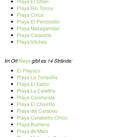
P
laya El Sillón
P
laya Río Torrox
Playa Chica
Playa El Peñoncillo
Playa Mazagarrobo
Playa Calaceite
Playa Vilches
Im Ort
Nerja
gibt es 14 Strände:
El Playazo
Playa La Torrecilla
Playa El Salón
Playa La Caletilla
Playa Calahonda
Playa El Chorrillo
Playa del Carabeo
Playa Carabeillo Chico
Playa Burriana
Playa de Maro