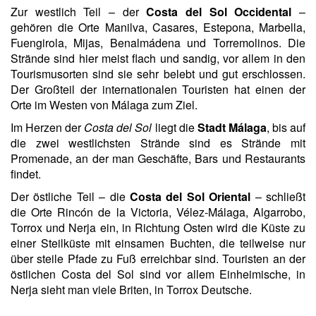
Zur westlich Teil – der
Costa del Sol Occidental
–
gehören die Orte Manilva, Casares, Estepona, Marbella,
Fuengirola, Mijas, Benalmádena und Torremolinos. Die
Strände sind hier meist flach und sandig, vor allem in den
Tourismusorten sind sie sehr belebt und gut erschlossen.
Der Großteil der internationalen Touristen hat einen der
Orte im Westen von Málaga zum Ziel.
Im Herzen der
Costa del Sol
liegt die
Stadt Málaga
, bis auf
die zwei westlichsten Strände sind es Strände mit
Promenade, an der man Geschäfte, Bars und Restaurants
findet.
Der östliche Teil – die
Costa del Sol Oriental
– schließt
die Orte Rincón de la Victoria, Vélez-Málaga, Algarrobo,
Torrox und Nerja ein, in Richtung Osten wird die Küste zu
einer Steilküste mit einsamen Buchten, die teilweise nur
über steile Pfade zu Fuß erreichbar sind. Touristen an der
östlichen Costa del Sol sind vor allem Einheimische, in
Nerja sieht man viele Briten, in Torrox Deutsche.